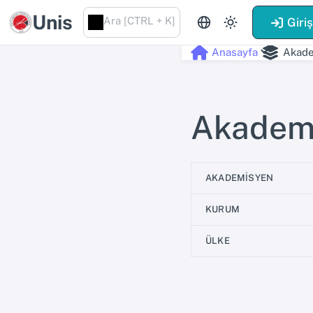
Unis
Ara [CTRL + K]
Giri
Anasayfa
Akade
Akademi
AKADEMISYEN
KURUM
ÜLKE