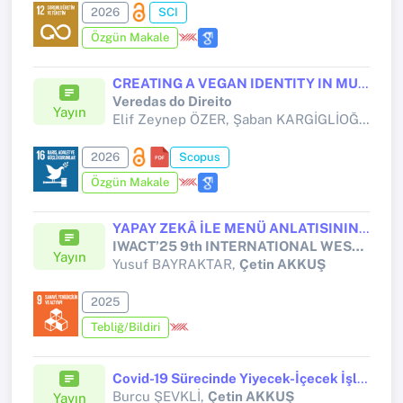
2026
SCI
Özgün Makale
CREATING A VEGAN IDENTITY IN MUĞLA GASTRONOMY BY DEVELOPING RECIPES WITH LOCAL PLANTS
Veredas do Direito
Yayın
Elif Zeynep ÖZER, Şaban KARGİGLİOĞLU, Elif ERDEM,
2026
Scopus
Özgün Makale
YAPAY ZEKÂ İLE MENÜ ANLATISININ DEŞİFRESİ: FINE DINING RESTORAN MENÜLERİNDE ANLAM MADENCİLİĞİ
IWACT’25 9th INTERNATIONAL WEST ASIA CONGRESS OF TOURISM RESEARCH
Yayın
Yusuf BAYRAKTAR,
Çetin AKKUŞ
2025
Tebliğ/Bildiri
Covid-19 Sürecinde Yiyecek-İçecek İşletmelerine Gitme Niyetinde Kaygı Bozukluğunun Rolü
Burcu ŞEVKLİ,
Çetin AKKUŞ
Yayın