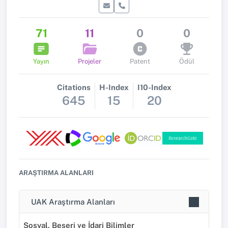
71
11
0
0
Yayın
Projeler
Patent
Ödül
Citations
H-Index
I10-Index
645
15
20
ARAŞTIRMA ALANLARI
UAK Araştırma Alanları
Sosyal, Beşeri ve İdari Bilimler