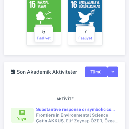
5
7
Faaliyet
Faaliyet
Son Akademik Aktiviteler
Tümü
AKTIVITE
Substantive response or symbolic compliance? sustainability disclosure and environmental and social accountability in publicly listed tourism firms
Frontiers in Environmental Science
Yayın
Çetin AKKUŞ
, Elif Zeynep ÖZER, Özge KORKMAZ, Eda YAYLA