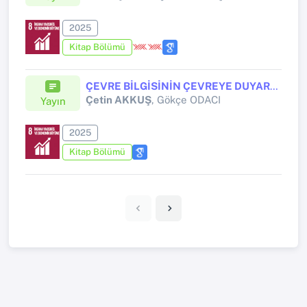
2025
Kitap Bölümü
ÇEVRE BİLGİSİNİN ÇEVREYE DUYARLI DAVRANIŞA ETKİSİNDE PSİKOLOJİK SAHİPLENMENİN ARACILIK ROLÜ: ILGAZ DAĞI MİLLİ PARKI ZİYARETÇİLERİ ÜZERİNE BİR UYGULAMA
Çetin AKKUŞ
, Gökçe ODACI
Yayın
2025
Kitap Bölümü