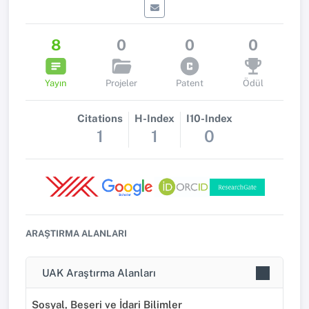
8
0
0
0
Yayın
Projeler
Patent
Ödül
Citations
H-Index
I10-Index
1
1
0
ARAŞTIRMA ALANLARI
UAK Araştırma Alanları
Sosyal, Beşeri ve İdari Bilimler