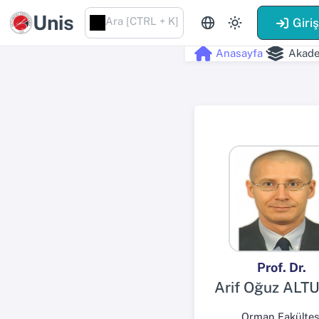
Unis
Ara [CTRL + K]
Giri
Anasayfa
Akade
Prof. Dr.
Arif Oğuz ALT
Orman Fakültes