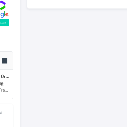
Ziraat, Orman ve Su Ürünleri
ği
lojileri
i