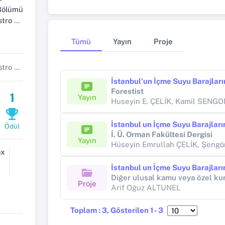
Bölümü
im Dalı
Tümü
Yayın
Proje
Ölçme Bilgisi ve Kadastro Anabilim Dalı Başkanı
Forestist
1
Yayın
Ödül
İ. Ü. Orman Fakültesi Dergisi
Yayın
ex
Proje
Arif Oğuz ALTUNEL
Toplam : 3, Gösterilen 1 - 3