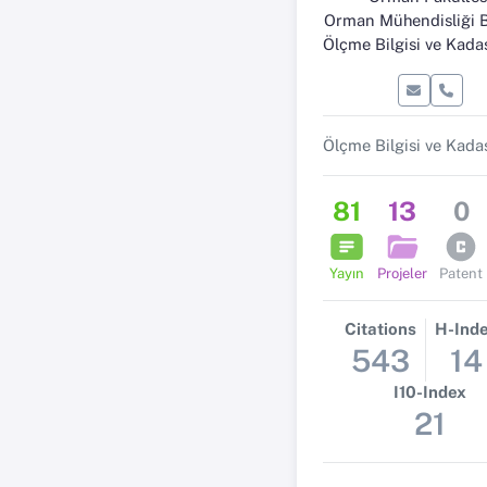
Orman Mühendisliği 
Ölçme Bilgisi ve Kadastro Anabil
81
13
0
Yayın
Projeler
Patent
Citations
H-Ind
543
14
I10-Index
21