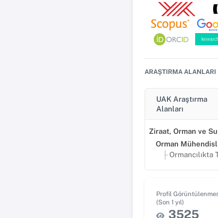
ARAŞTIRMA ALANLARI
UAK Araştırma
Alanları
Orman Mühendisli
Ormancılıkta Transport, Ölçme ve Bilgi Tekno
Profil Görüntülenmes
(Son 1 yıl)
3525