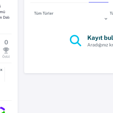
i
ümü
Tüm Türler
T
m Dalı
Kayıt bu
0
Aradığınız k
Ödül
ex