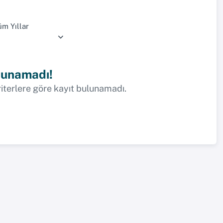
üm Yıllar
lunamadı!
riterlere göre kayıt bulunamadı.