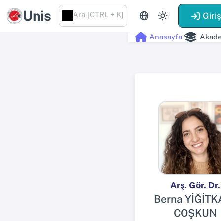
Unis
Ara [CTRL + K]
Giri
Anasayfa
Akade
Arş. Gör. Dr.
Berna YİĞİTK
COŞKUN