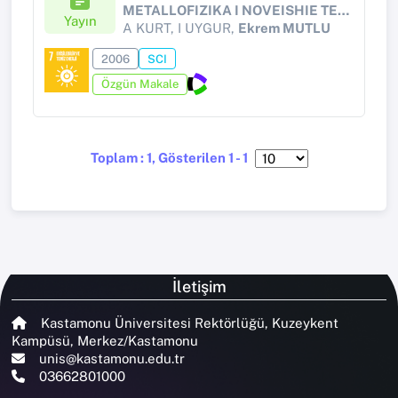
METALLOFIZIKA I NOVEISHIE TEKHNOLOGII
Yayın
A KURT, I UYGUR,
Ekrem MUTLU
2006
SCI
Özgün Makale
Toplam : 1, Gösterilen 1 - 1
İletişim
Kastamonu Üniversitesi Rektörlüğü, Kuzeykent
Kampüsü, Merkez/Kastamonu
unis@kastamonu.edu.tr
03662801000