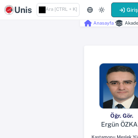
Unis
Ara [CTRL + K]
Giri
Anasayfa
Akade
Öğr. Gör.
Ergün ÖZK