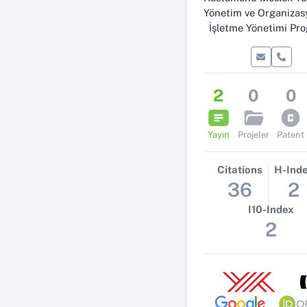
Yönetim ve Organizasyon B
İşletme Yönetimi Pr
2
0
0
Yayın
Projeler
Patent
Citations
H-Ind
36
2
I10-Index
2