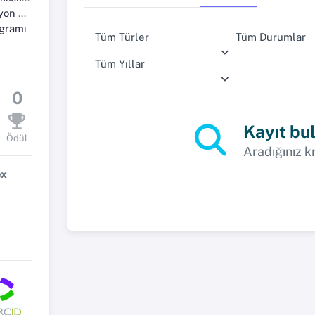
ölümü
ogramı
Tüm Türler
Tüm Durumlar
Tüm Yıllar
0
Kayıt bu
Ödül
Aradığınız k
ex