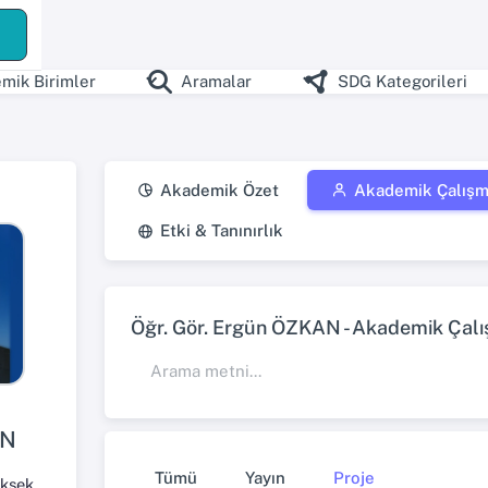
ş
mik Birimler
Aramalar
SDG Kategorileri
Akademik Özet
Akademik Çalışm
Etki & Tanınırlık
Öğr. Gör. Ergün ÖZKAN - Akademik Çalış
AN
Tümü
Yayın
Proje
Kastamonu Meslek Yüksekokulu