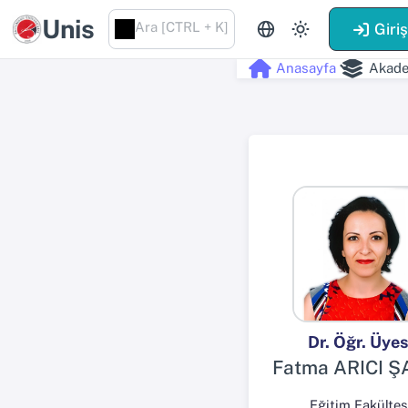
Unis
Ara [CTRL + K]
Giri
Anasayfa
Akade
Dr. Öğr. Üyes
Fatma ARICI Ş
Eğitim Fakültes