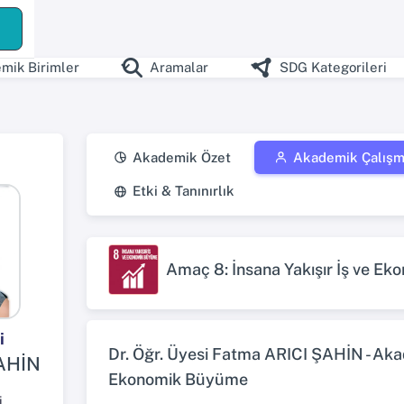
ş
mik Birimler
Aramalar
SDG Kategorileri
Akademik Özet
Akademik Çalışm
Etki & Tanınırlık
Amaç 8: İnsana Yakışır İş ve E
i
Dr. Öğr. Üyesi Fatma ARICI ŞAHİN - Akad
AHİN
Ekonomik Büyüme
i