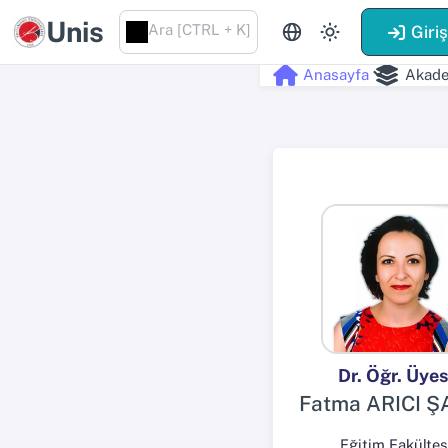
Unis
Ara [CTRL + K]
Giri
Anasayfa
Akade
Dr. Öğr. Üyes
Fatma ARICI Ş
Eğitim Fakültes