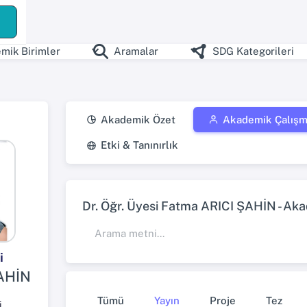
ş
mik Birimler
Aramalar
SDG Kategorileri
Akademik Özet
Akademik Çalışm
Etki & Tanınırlık
Dr. Öğr. Üyesi Fatma ARICI ŞAHİN - Aka
i
AHİN
Tümü
Yayın
Proje
Tez
i