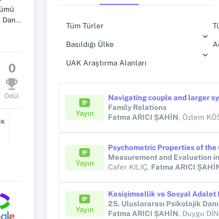
ölümü
ilim Dalı
Tüm Türler
T
Basıldığı Ülke
A
UAK Araştırma Alanları
0
Ödül
Family Relations
Yayın
Fatma ARICI ŞAHİN
, Özlem KÖ
ex
Yayın
Cafer KILIÇ,
Fatma ARICI ŞAHİ
Yayın
Fatma ARICI ŞAHİN
, Duygu Dİ