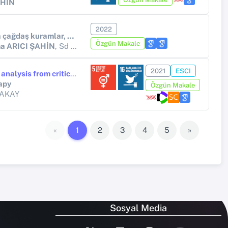
AHİN
2022
Kariyer psikolojik danışmasında çağdaş kuramlar, yaklaşımlar ve modeller (ss. 111–148). Pegem Akadem
Özgün Makale
a ARICI ŞAHİN
, Sd ZORBAZ
2021
ESCI
A Tale of Three Sisters: A movie analysis from critically informed family therapy perspective
rapy
Özgün Makale
BAKAY
«
1
2
3
4
5
»
Sosyal Media