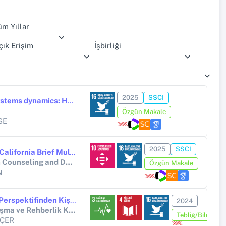
üm Yıllar
çık Erişim
İşbirliği
2025
SSCI
Navigating couple and larger systems dynamics: Healthcare workers’ COVID ‐19 experiences in Turkey
Özgün Makale
SE
2025
SSCI
Psychometric Properties of the California Brief Multicultural Competence Scale (CBMCS) in a Turkish Counselor Sample
Measurement and Evaluation in Counseling and Development
Özgün Makale
N
Kesişimsellik ve Sosyal Adalet Perspektifinden Kişiler Arası Süpervizyon Modelleri
2024
25. Uluslararası Psikolojik Danışma ve Rehberlik Kongresi
Tebliğ/Bildiri
NÇER