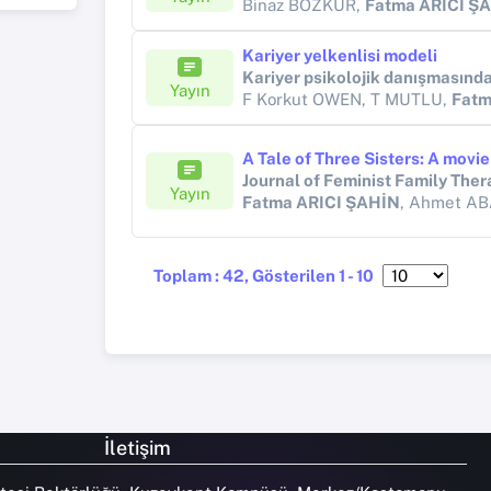
Binaz BOZKUR,
Fatma ARICI Ş
Kariyer yelkenlisi modeli
Yayın
F Korkut OWEN, T MUTLU,
Fatm
Journal of Feminist Family The
Yayın
Fatma ARICI ŞAHİN
, Ahmet A
Toplam : 42, Gösterilen 1 - 10
İletişim