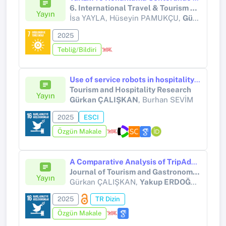
6. International Travel & Tourism Dynamics Kongresi
Yayın
İsa YAYLA, Hüseyin PAMUKÇU,
Gürkan ÇALIŞKAN
2025
Tebliğ/Bildiri
Use of service robots in hospitality: An observational study in terms of technology acceptance model
Tourism and Hospitality Research
Yayın
Gürkan ÇALIŞKAN
, Burhan SEVİM
2025
ESCI
Özgün Makale
A Comparative Analysis of TripAdvisor Reviews from eWOM Perspective
Journal of Tourism and Gastronomy Studies
Yayın
Gürkan ÇALIŞKAN,
Yakup ERDOĞAN
, Emr
2025
TR Dizin
Özgün Makale