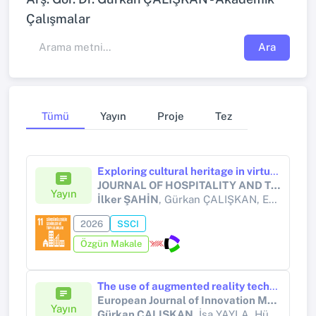
Çalışmalar
Ara
Tümü
Yayın
Proje
Tez
Exploring cultural heritage in virtual Seoul: the avatar-guided and solo metaverse tour experiences in Bukchon Hanok Village
JOURNAL OF HOSPITALITY AND TOURISM TECHNOLOGY
Yayın
İlker ŞAHİN
, Gürkan ÇALIŞKAN, Emrah YAŞARSOY
2026
SSCI
Özgün Makale
The use of augmented reality technologies in tourism businesses from the perspective of UTAUT2
European Journal of Innovation Management
Yayın
Gürkan ÇALIŞKAN
, İsa YAYLA, Hüseyin PAMUKÇU