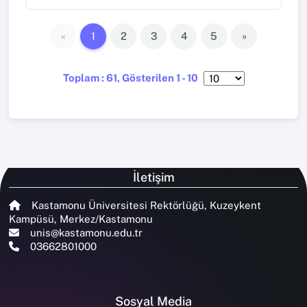
«
1
2
3
4
5
»
Toplam : 61, Gösterilen 1 - 10
İletişim
Kastamonu Üniversitesi Rektörlüğü, Kuzeykent
Kampüsü, Merkez/Kastamonu
unis@kastamonu.edu.tr
03662801000
Sosyal Media