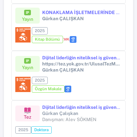
KONAKLAMA İŞLETMELERİNDE YÖNETİMSEL BİR BAKIŞ AÇISI OLARAK DİJİTAL LİDERLİK
Gürkan ÇALIŞKAN
Yayın
2025
Kitap Bölümü
Dijital liderliğin niteliksel iş güvensizliği ve teknoloji kabul modeli arasındaki ilişkide düzenleyici ve aracı rolü
https://tez.yok.gov.tr/UlusalTezMerkezi/TezGoster?key=P3dtmmHrq-mzEcmCLi1CqSLVTCUX_R0PHwUlMbyDs1ux_f
Yayın
Gürkan ÇALIŞKAN
2025
Özgün Makale
Dijital liderliğin niteliksel iş güvensizliği ve teknoloji kabul modeli arasındaki ilişkide düzenleyici ve aracı rolü
Gürkan Çalışkan
Tez
Danışman: Alev SÖKMEN
2025
Doktora