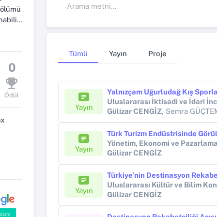
 Bölümü
im Dalı
Tümü
Yayın
Proje
0
Ödül
Uluslararası İktisadi ve İdari İ
Yayın
Gülizar CENGİZ
, Semra GÜÇT
ex
Yayın
Gülizar CENGİZ
Uluslararası Kültür ve Bilim Ko
Yayın
Gülizar CENGİZ