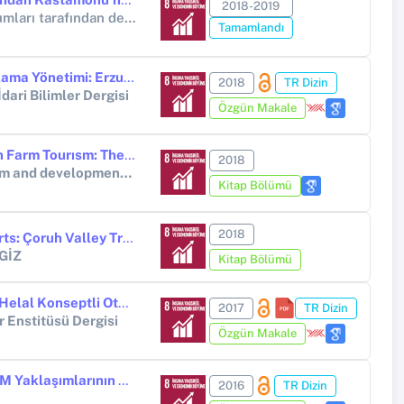
2018-2019
BAP Proje (Yükseköğretim Kurumları tarafından destekli bilimsel araştırma projesi)
Tamamlandı
Kış Turizmi Destinasyonu Pazarlama Yönetimi: Erzurum Örneği
2018
TR Dizin
İdari Bilimler Dergisi
Özgün Makale
Use of Geographıc Indıcatıons in Farm Tourısm: The Caseof Southern Marmara
2018
Selected studies on rural tourism and development. Cambridge Scholar Publishing
Kitap Bölümü
2018
Investıgatıon of the Nature Sports: Çoruh Valley Trekking Routes
GİZ
Kitap Bölümü
Turizm Fakültesi Öğrencilerinin Helal Konseptli Otellere Bakış Açısı
2017
TR Dizin
er Enstitüsü Dergisi
Özgün Makale
Turizm Sektörü Kobilerinin e CRM Yaklaşımlarının Değerlendirilmesi ve KOBİ Özelliklerine Göre Farklılıklarının İncelenmesi
2016
TR Dizin