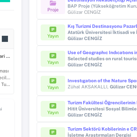
Proje
Gülizar CENGİZ
Atatürk Üniversitesi İktisadi ve 
Yayın
Gülizar CENGİZ
Sosyal, Beşeri ve İdari Bilimler
Yayın
Gülizar CENGİZ
ması
liği
rizm
Zühal AKSAKALLI,
Gülizar CEN
Yayın
Hitit Üniversitesi Sosyal Biliml
i
Yayın
Gülizar CENGİZ
İşletme Araştırmaları Dergisi