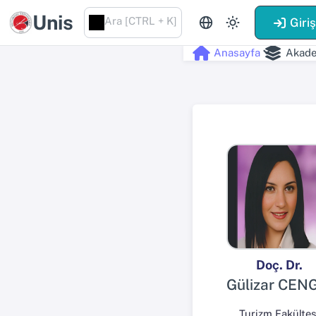
Unis
Ara [CTRL + K]
Giri
Anasayfa
Akade
Doç. Dr.
Gülizar CEN
Turizm Fakültes