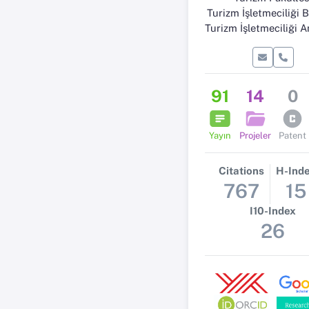
Turizm İşletmeciliği
Turizm İşletmeciliği Anabil
91
14
0
Yayın
Projeler
Patent
Citations
H-Ind
767
15
I10-Index
26