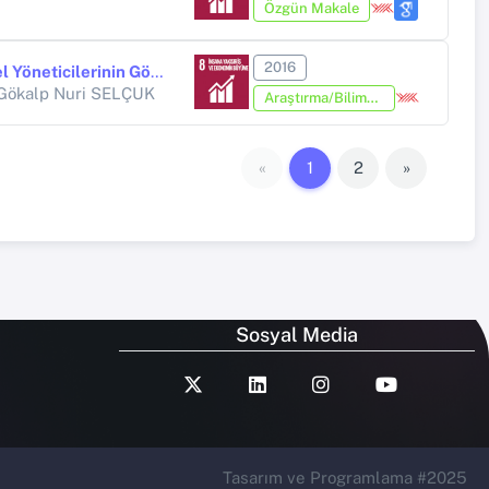
Özgün Makale
2016
Turizmde Staj Uygulamaları: Otel Yöneticilerinin Görüşlerinin Değerlendirilmesine Yönelik İstanbul ve Antalya İllerinde Bir Araştırma
 Gökalp Nuri SELÇUK
Araştırma/Bilimsel Kitap (Tez Hariç)
«
1
2
»
Sosyal Media
Tasarım ve Programlama #2025