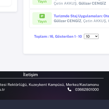
Yayın
Çetin AKKUŞ,
Gülizar CENGİZ
Gülizar CENGİZ
, Çetin AKKUŞ,
Yayın
Toplam : 16, Gösterilen 1 - 10
İletişim
tesi Rektörlüğü, Kuzeykent Kampüsü, Merkez/Kastamonu
.tr
03662801000