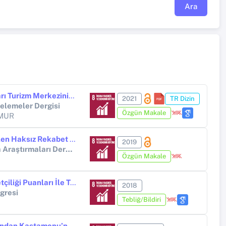
Ara
Yalnızçam Uğurludağ Kış Sporları Turizm Merkezinin Potansiyeli ve Bölge Ekonomisine Etkisine Yönelik Paydaş Görüşlerinin Değerlendirilmesi
2021
TR Dizin
ncelemeler Dergisi
Özgün Makale
EMUR
Türk Turizm Endüstrisinde Görülen Haksız Rekabet Hallerinin Değerlendirilmesi
2019
Yönetim, Ekonomi ve Pazarlama Araştırmaları Dergisi
Özgün Makale
Türkiye’nin Destinasyon Rekabetçiliği Puanları İle Temel Makroekonomik Göstergeler ve Turizm Verileri Arasındaki İlişkinin Değerlendirilmesi
2018
ngresi
Tebliğ/Bildiri
Destinasyon Rekabetçiliği Açısından Kastamonu’nun Temel, Destekleyici ve Potansiyel Turistik Ürün Çeşitlerinin Tespit Edilerek Bir Rehber Kitap Çıkarılması