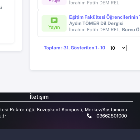
Proje
İbrahim Fatih DEMİREL
i
Aydın TÖMER Dil Dergisi
Yayın
İbrahim Fatih DEMİREL,
Burcu 
Toplam : 31, Gösterilen 1 - 10
İletişim
tesi Rektörlüğü, Kuzeykent Kampüsü, Merkez/Kastamonu
.tr
03662801000