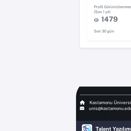
Profil Görüntülenmes
(Son 1 yıl)
1479
Son 30 gün
Kastamonu Üniversi
unis@kastamonu.edu
Talent Yazılım