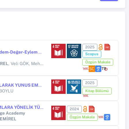
2025
Türkiye Yüzyılı Maarif Modeli Erdem-Değer-Eylem Çerçevesinin Birleşmiş Milletler Sürdürülebilir Kalkınma Amaçları ve Avrupa Sürdürülebilirlik Yeterlilik Çerçevesi (GreenComp) Bağlamında İncelenmesi
Scopus
Özgün Makale
İREL
, Veli GÖK, Mehmet YAVAŞ
2025
BİR YUMUŞAK GÜÇ UNSURU OLARAK YUNUS EMRE ENSTİTÜSÜ’NÜN FAALİYETLERİ VE ETKİ ALANLARI
 BOYLU
Kitap Bölümü
GÖÇ VE GÖÇE İLİŞKİN KAVRAMLARA YÖNELİK TÜRKÇE VE SOSYAL BİLGİLER ÖĞRETMEN ADAYLARININ BİLİŞSEL YAPILARI
2024
uage Academy
Özgün Makale
 DEMİREL