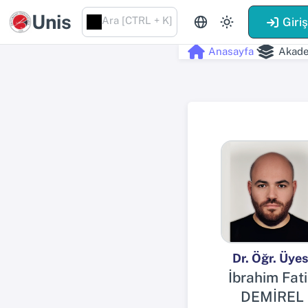
Unis
Ara [CTRL + K]
Giri
Anasayfa
Akade
Dr. Öğr. Üyes
İbrahim Fat
DEMİREL