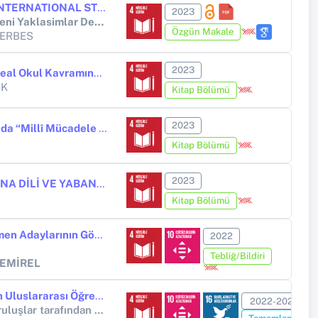
INTERACTION PROBLEMS OF INTERNATIONAL STUDENTS LEARNING TURKISH AS A SECOND LANGUAGE CENTERED ON THE PURCHASE OF GOODS AND SERVICES
2023
Uluslararasi Sosyal Bilgilerde Yeni Yaklasimlar Dergisi (IJONASS)
Özgün Makale
 SERBES
2023
Türkçe Öğretmen Adaylarının İdeal Okul Kavramına Yönelik Metaforik Algıları
ÖK
Kitap Bölümü
2023
Ortaokul Türkçe Ders Kitaplarında “Millî Mücadele ve Atatürk” Teması Altındaki Metinlerin Değerlendirilmesi
Kitap Bölümü
2023
MİLLİ EĞİTİM ŞÛRALARINDA ANA DİLİ VE YABANCI/İKİNCİ DİL OLARAK TÜRKÇE ÖĞRETİMİ
Kitap Bölümü
Türkçe ve Sosyal Bilgiler Öğretmen Adaylarının Göç ve Göçe İlişkin Kavramlara Yönelik Bilişsel Yapıları
2022
Tebliğ/Bildiri
 DEMİREL
İkinci Dil Olarak Türkçe Öğrenen Uluslararası Öğrencilerin Mal ve Hizmet Alımı Merkezli Etkileşim Sorunları
2022-2024
Diğer ulusal kamu veya özel kuruluşlar tarafından desteklenen bilimsel araştırma projeleri (TÜBİTAK PROJESİ)