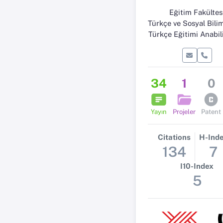
Eğitim Fakültes
Türkçe ve Sosyal Bilimler Eğitim
Türkçe Eğitimi Anabil
34
1
0
Yayın
Projeler
Patent
Citations
H-Ind
134
7
I10-Index
5