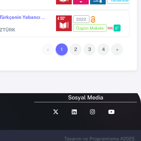
Tamamlandı
Eğitim Fakültesi Öğrencilerinin Türkçenin Yabancı Dil Olarak Öğretimi Alanına Yönelik Algı ve Görüşleri Perceptions and Opinions of Education Faculty Students towards Teaching Turkish as a Foreign Language
2022
Özgün Makale
ÖZTÜRK
«
1
2
3
4
»
Sosyal Media
Tasarım ve Programlama #2025