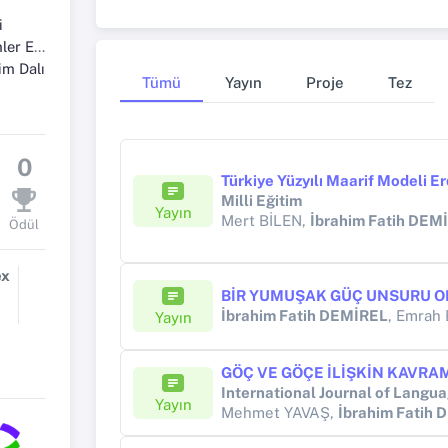
i
i Bölümü
im Dalı
Tümü
Yayın
Proje
Tez
0
Milli Eğitim
Yayın
Mert BİLEN,
İbrahim Fatih DEM
Ödül
ex
İbrahim Fatih DEMİREL
, Emrah
Yayın
International Journal of Lang
Yayın
Mehmet YAVAŞ,
İbrahim Fatih