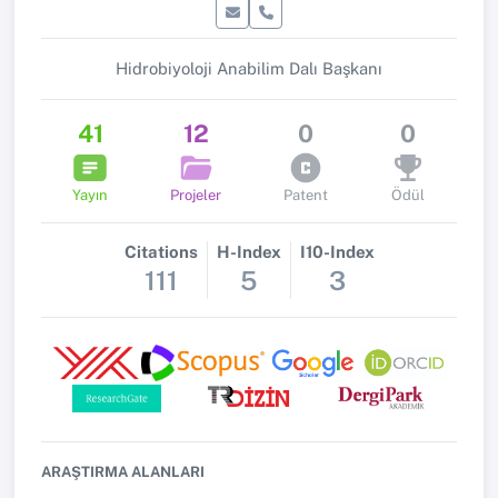
Hidrobiyoloji Anabilim Dalı Başkanı
41
12
0
0
Yayın
Projeler
Patent
Ödül
Citations
H-Index
I10-Index
111
5
3
ARAŞTIRMA ALANLARI