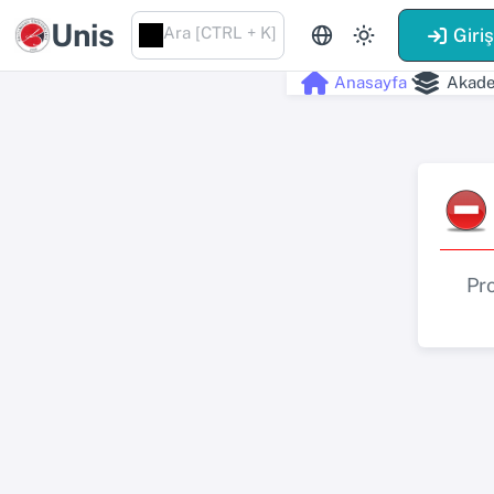
Unis
Ara [CTRL + K]
Giri
Anasayfa
Akade
Pr