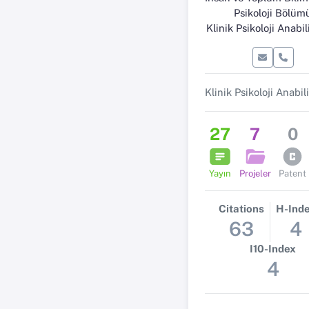
Psikoloji Bölüm
Klinik Psikoloji Anabil
27
7
0
Yayın
Projeler
Patent
Citations
H-Ind
63
4
I10-Index
4