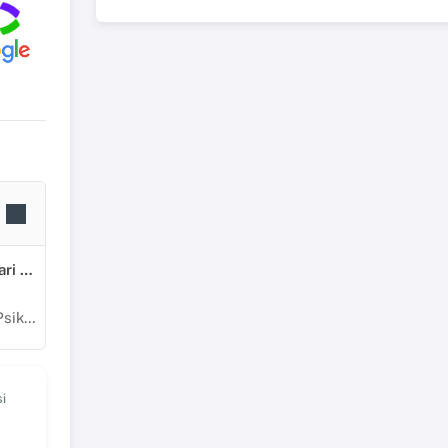
Sosyal, Beşeri ve İdari Bilimler
lojisi
i