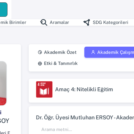
ş
mik Birimler
Aramalar
SDG Kategorileri
Akademik Özet
Akademik Çalışm
Etki & Tanınırlık
Amaç 4: Nitelikli Eğitim
i
Dr. Öğr. Üyesi Mutluhan ERSOY - Akademi
SOY
İnsan ve Toplum Bilimleri Fakültesi