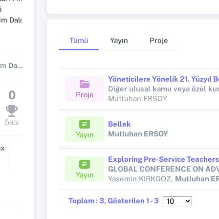
ü
im Dalı
Tümü
Yayın
Proje
Klinik Psikoloji Anabilim Dalı Başkanı
0
Proje
Mutluhan ERSOY
Ödül
Bellek
Mutluhan ERSOY
Yayın
ex
Yayın
Yasemin KIRKGÖZ,
Mutluhan E
Toplam : 3, Gösterilen 1 - 3