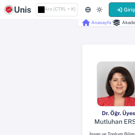
Unis
Ara [CTRL + K]
Giri
Anasayfa
Akade
Dr. Öğr. Üyes
Mutluhan ER