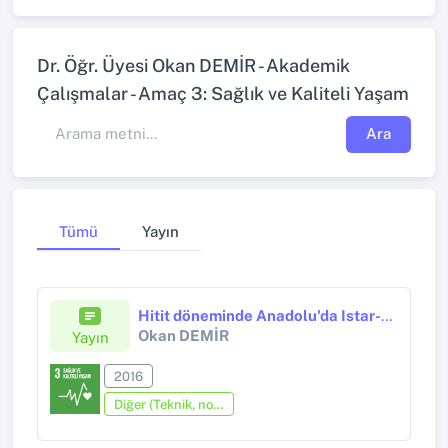
Dr. Öğr. Üyesi Okan DEMİR - Akademik
Çalışmalar - Amaç 3: Sağlık ve Kaliteli Yaşam
Ara
Tümü
Yayın
Hitit döneminde Anadolu'da Istar-Sauska Kültü
Okan DEMİR
Yayın
2016
Diğer (Teknik, not, yorum, vaka takdimi, editöre mektup, özet, kitap krıtiği, araştırma notu, bilirkişi raporu ve benzeri)