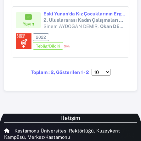
Eski Yunan’da Kız Çocuklarının Ergenliğe Geçiş Ritüelleri
2. Uluslararası Kadın Çalışmaları Kongresi/2. International Women Studies Congress
Yayın
Sinem AYDOĞAN DEMİR,
Okan DEMİR
2022
Tebliğ/Bildiri
Toplam : 2, Gösterilen 1 - 2
İletişim
Kastamonu Üniversitesi Rektörlüğü, Kuzeykent
Kampüsü, Merkez/Kastamonu