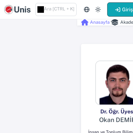
Unis
Ara [CTRL + K]
Giri
Anasayfa
Akade
Dr. Öğr. Üyes
Okan DEMİ