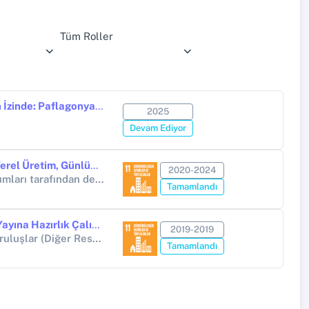
Tüm Roller
Güneş Saati Üzerinden Zamanın İzinde: Paflagonya Bölgesi ve Pompeiopolis Antik Kenti'nin Bilim Tarihi Açısından Analizi ve Dijital Modellemesi
2025
)
Devam Ediyor
Elaiussa Sebaste’den Bir Grup Yerel Üretim, Günlük Kullanım Kabı Üzerine Değerlendirme Çalışmaları
2020-2024
BAP Proje (Yükseköğretim Kurumları tarafından destekli bilimsel araştırma projesi)
Tamamlandı
Elaiussa Sebaste 2019 Kazı ve Yayına Hazırlık Çalışmaları
2019-2019
Diğer Uluslararası Kurum ve Kuruluşlar (Diğer Resmi Kurum ve Kuruluşlar)
Tamamlandı