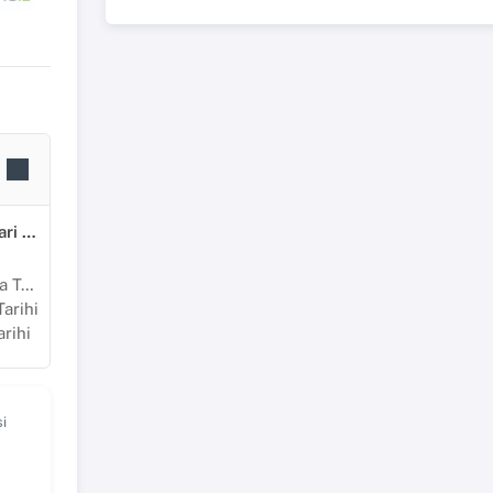
Sosyal, Beşeri ve İdari Bilimler
rihi
arihi
rihi
i