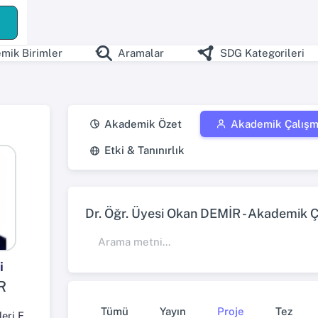
ş
mik Birimler
Aramalar
SDG Kategorileri
Akademik Özet
Akademik Çalışm
Etki & Tanınırlık
Dr. Öğr. Üyesi Okan DEMİR - Akademik Ça
i
R
Tümü
Yayın
Proje
Tez
İnsan ve Toplum Bilimleri Fakültesi