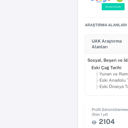
ARAŞTIRMA ALANLARI
UAK Araştırma
Alanları
Eski Çağ Tarihi
Yunan ve Roma Ta
Eski Anadolu T
Eski Önasya Ta
Profil Görüntülenmes
(Son 1 yıl)
2104