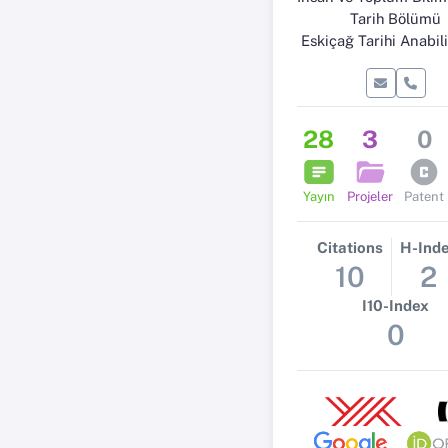
Tarih Bölümü
Eskiçağ Tarihi Anabil
28
3
0
Yayın
Projeler
Patent
Citations
H-Ind
10
2
I10-Index
0