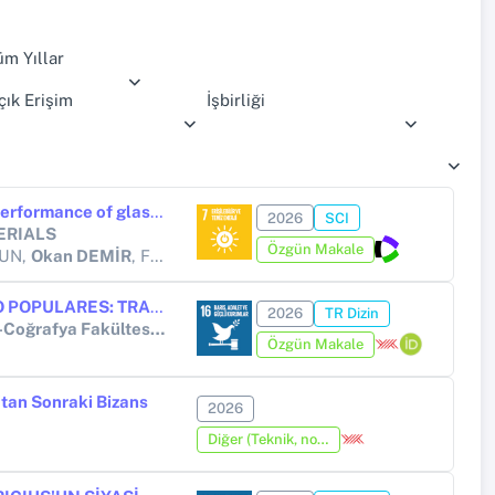
üm Yıllar
çık Erişim
İşbirliği
Mechanical and EMI shielding performance of glass/carbon hybrid composites with cellulose-paper interleaves after cryogenic conditioning
2026
SCI
ERIALS
Özgün Makale
TUN,
Okan DEMİR
, Ferhat YİLDİRİM
FROM PLEBEIAN STRUGGLE TO POPULARES: TRANSFORMATION OF POPULAR POLITICS IN ROME DURING IVTH AND IIIRD CENTURIES BC
2026
TR Dizin
Ankara Üniversitesi Dil ve Tarih-Coğrafya Fakültesi Dergisi
Özgün Makale
'tan Sonraki Bizans
2026
Diğer (Teknik, not, yorum, vaka takdimi, editöre mektup, özet, kitap krıtiği, araştırma notu, bilirkişi raporu ve benzeri)