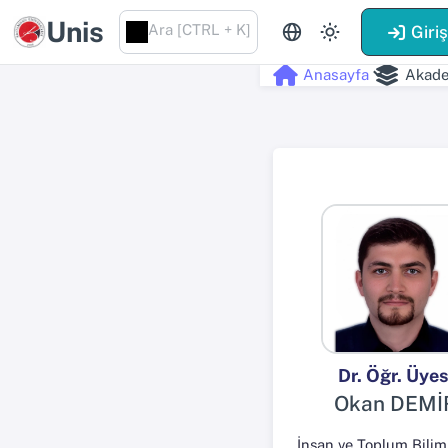
Unis
Ara [CTRL + K]
Giri
Anasayfa
Akade
Dr. Öğr. Üyes
Okan DEMİ