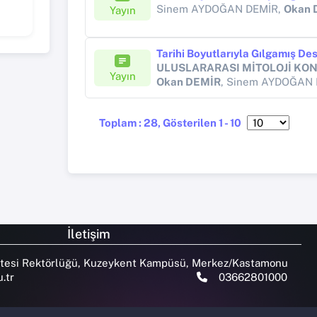
Sinem AYDOĞAN DEMİR,
Okan 
Yayın
Tarihi Boyutlarıyla Gılgamış De
Yayın
Okan DEMİR
, Sinem AYDOĞAN
Toplam : 28, Gösterilen 1 - 10
İletişim
tesi Rektörlüğü, Kuzeykent Kampüsü, Merkez/Kastamonu
.tr
03662801000