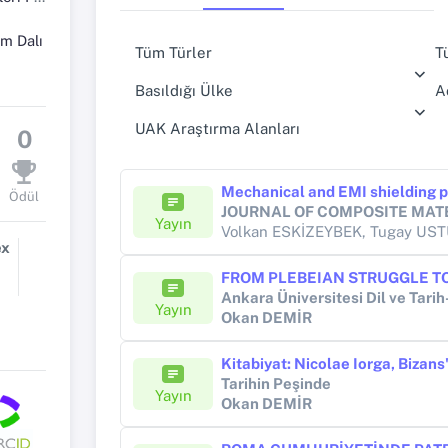
im Dalı
Tüm Türler
T
Basıldığı Ülke
A
UAK Araştırma Alanları
0
Ödül
JOURNAL OF COMPOSITE MAT
Yayın
Volkan ESKİZEYBEK, Tugay US
ex
Yayın
Okan DEMİR
Kitabiyat: Nicolae Iorga, Bizans
Tarihin Peşinde
Yayın
Okan DEMİR