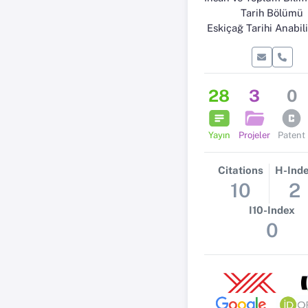
Tarih Bölümü
Eskiçağ Tarihi Anabil
28
3
0
Yayın
Projeler
Patent
Citations
H-Ind
10
2
I10-Index
0