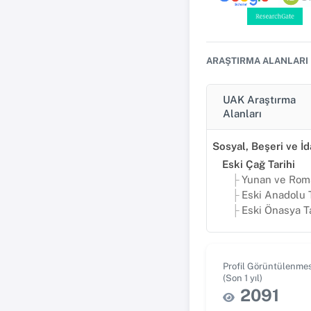
ARAŞTIRMA ALANLARI
UAK Araştırma
Alanları
Eski Çağ Tarihi
Yunan ve Roma Ta
Eski Anadolu T
Eski Önasya Ta
Profil Görüntülenmes
(Son 1 yıl)
2091