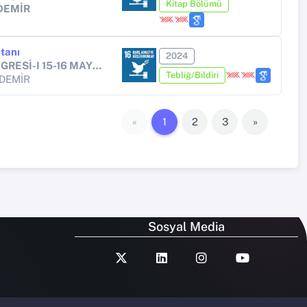
Kitap Bölümü
DEMİR
stanı
2024
ULUSLARARASI MİTOLOJİ KONGRESİ-I 15-16 MAYIS 2024 MARDİN
Tebliğ/Bildiri
 DEMİR
«
1
2
3
»
Sosyal Media