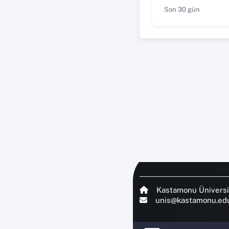
Son 30 gün
Kastamonu Üniversi
unis@kastamonu.edu