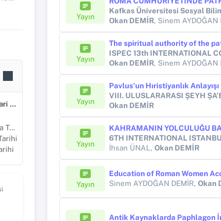
Kafkas Üniversitesi Sosyal Bili
Yayın
Okan DEMİR
, Sinem AYDOĞAN
Yayın
Okan DEMİR
, Sinem AYDOĞAN
Pavlus’un Hıristiyanlık Anlayışı 
Yayın
Sosyal, Beşeri ve İdari Bilimler
Okan DEMİR
rihi
arihi
Yayın
İhsan ÜNAL,
Okan DEMİR
rihi
Sinem AYDOĞAN DEMİR,
Okan 
Yayın
i
Antik Kaynaklarda Paphlagon İ