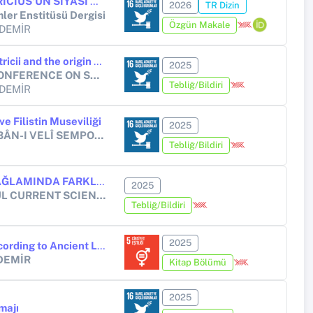
ROMA CUMHURİYETİNDE PATRICIUS'UN SİYASİ VE DİNÎ HAKİMİYETİ ÜZERİNE BİR DEĞERLENDİRME
2026
TR Dizin
mler Enstitüsü Dergisi
Özgün Makale
 DEMİR
The spiritual authority of the patricii and the origin of the Roman State
2025
ISPEC 13th INTERNATIONAL CONFERENCE ON SOCIAL SCIENCES & HUMANITIES September 16-20, 2025 / Dubai, UAE
Tebliğ/Bildiri
 DEMİR
ve Filistin Museviliği
2025
VIII. ULUSLARARASI ŞEYH ŞA’BÂN-I VELÎ SEMPOZYUMU “TARİHTEN GÜNÜMÜZE FİLİSTİN VE KUDÜS”
Tebliğ/Bildiri
KAHRAMANIN YOLCULUĞU BAĞLAMINDA FARKLI COĞRAFYA VE KÜLTÜRLERDEN ÜÇ FİLM: SEPPUKU, UNFORGİVEN VE EŞKIYA
2025
6TH INTERNATIONAL ISTANBUL CURRENT SCIENTIFIC RESEARCH CONGRESS
Tebliğ/Bildiri
2025
Education of Roman Women According to Ancient Literature
DEMİR
Kitap Bölümü
2025
majı