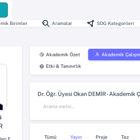
ş
mik Birimler
Aramalar
SDG Kategorileri
Akademik Özet
Akademik Çalışm
Etki & Tanınırlık
Dr. Öğr. Üyesi Okan DEMİR - Akademik Ça
i
R
Tümü
Yayın
Proje
Tez
İnsan ve Toplum Bilimleri Fakültesi