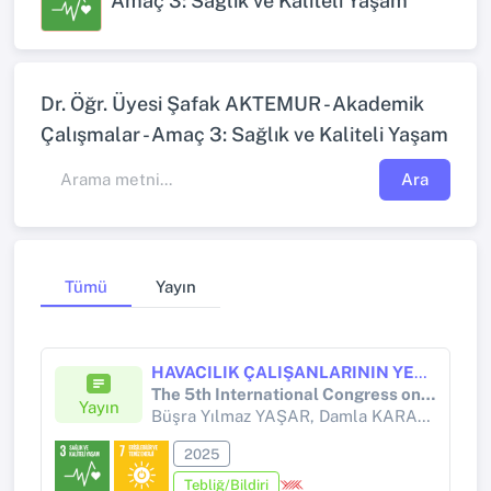
Amaç 3: Sağlık ve Kaliteli Yaşam
Dr. Öğr. Üyesi Şafak AKTEMUR - Akademik
Çalışmalar - Amaç 3: Sağlık ve Kaliteli Yaşam
Ara
Tümü
Yayın
HAVACILIK ÇALIŞANLARININ YEŞİL ÖRGÜTSEL DAVRANIŞLARININ YAŞAM TATMİNİNE ETKİSİNDE KUŞAK FARKININ DÜZENLEYİCİ ETKİSİ
The 5th International Congress on Aviation Management 2025 (ICAM25)
Yayın
Büşra Yılmaz YAŞAR, Damla KARAMAN,
Şa
2025
Tebliğ/Bildiri