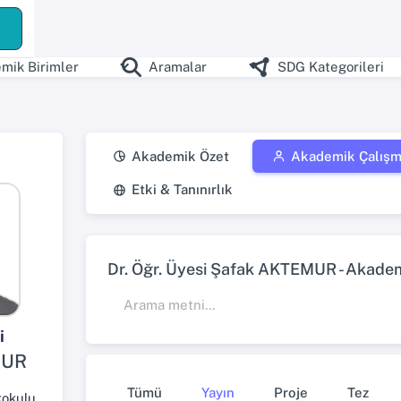
ş
mik Birimler
Aramalar
SDG Kategorileri
Akademik Özet
Akademik Çalışm
Etki & Tanınırlık
Dr. Öğr. Üyesi Şafak AKTEMUR - Akademi
i
MUR
Tümü
Yayın
Proje
Tez
kokulu