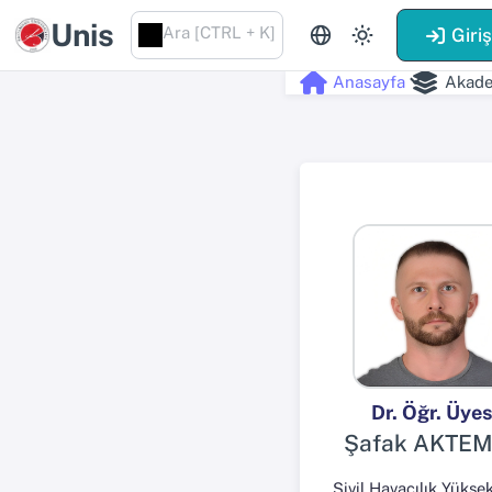
Unis
Ara [CTRL + K]
Giri
Anasayfa
Akade
Dr. Öğr. Üyes
Şafak AKTE
Sivil Havacılık Yükse