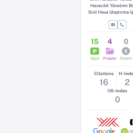
Havacılık Yönetimi 
Sivil Hava Ulaştırma İşletme
15
4
0
Yayın
Projeler
Patent
Citations
H-Ind
16
2
I10-Index
0