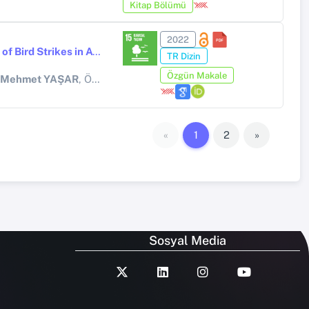
Kitap Bölümü
2022
Birds vs. Metalic Birds: A review of Bird Strikes in Aviation
TR Dizin
Özgün Makale
Mehmet YAŞAR
, Öztürk Özdemir KANAT
«
1
2
»
Sosyal Media