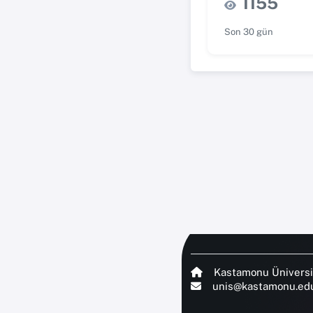
1155
Son 30 gün
Kastamonu Üniversi
unis@kastamonu.edu