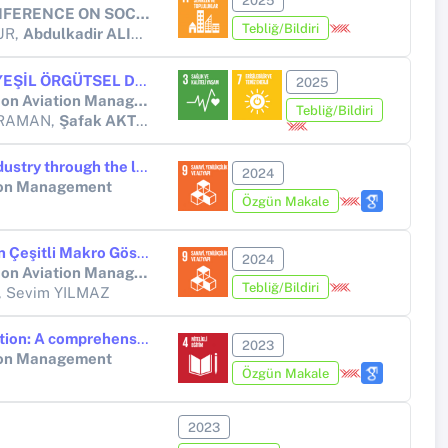
2025
EGE 14th INTERNATIONAL CONFERENCE ON SOCIAL SCIENCES
Tebliğ/Bildiri
UR,
Abdulkadir ALICI
, Ahmet ERTEK
HAVACILIK ÇALIŞANLARININ YEŞİL ÖRGÜTSEL DAVRANIŞLARININ YAŞAM TATMİNİNE ETKİSİNDE KUŞAK FARKININ DÜZENLEYİCİ ETKİSİ
2025
The 5th International Congress on Aviation Management 2025 (ICAM25)
Tebliğ/Bildiri
KARAMAN,
Şafak AKTEMUR
Assessing the Turkish airline industry through the lens of experience economy: A content analysis of airline experience
2024
tion Management
Özgün Makale
Havalimanı Pazar Yoğunluğunun Çeşitli Makro Göstergeler İle Olan İlişkisi: Türkiye Havalimanları Örneği
2024
The 4th International Congress on Aviation Management 2024 (ICAM24)
Tebliğ/Bildiri
, Sevim YILMAZ
Towards turbulence-free education: A comprehensive analysis of vision and mission statements in Turkish aviation education institutions
2023
tion Management
Özgün Makale
2023