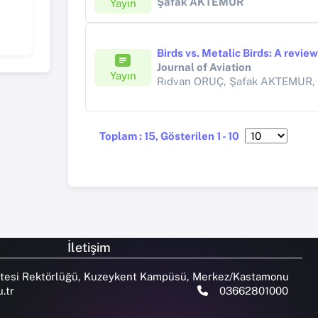
Şafak AKTEMUR
Yayın
Journal of Aviation
Yayın
Rıdvan ORUÇ, Şafak AKTEMUR,
Toplam : 15, Gösterilen 1 - 10
İletişim
tesi Rektörlüğü, Kuzeykent Kampüsü, Merkez/Kastamonu
.tr
03662801000