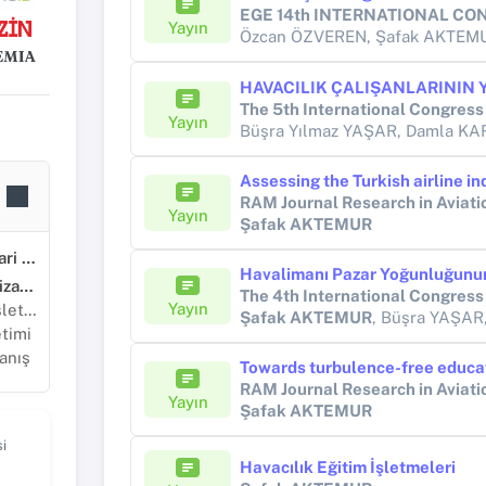
Yayın
Özcan ÖZVEREN, Şafak AKTEM
Yayın
Büşra Yılmaz YAŞAR, Damla 
RAM Journal Research in Avia
Yayın
Şafak AKTEMUR
Sosyal, Beşeri ve İdari Bilimler
Yönetim ve Organizasyon
Yayın
netimi
Şafak AKTEMUR
, Büşra YAŞAR
etimi
anış
RAM Journal Research in Avia
Yayın
Şafak AKTEMUR
i
Havacılık Eğitim İşletmeleri