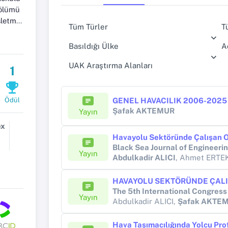
Bölümü
ciliği
Tüm Türler
T
Basıldığı Ülke
A
UAK Araştırma Alanları
1
Ödül
Şafak AKTEMUR
Yayın
ex
Black Sea Journal of Engineeri
Yayın
Abdulkadir ALICI
, Ahmet ERTE
Yayın
Abdulkadir ALICI,
Şafak AKTE