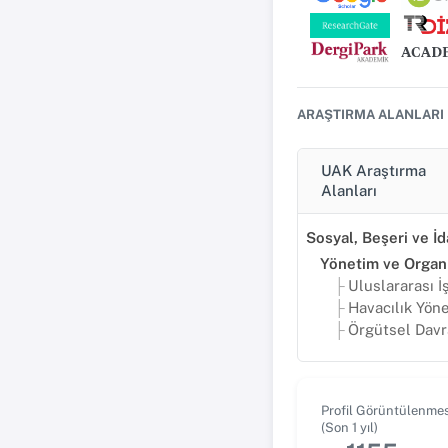
ARAŞTIRMA ALANLARI
UAK Araştırma
Alanları
Uluslararası İşletme Yö
Havacılık Yön
Örgütsel Davr
Profil Görüntülenmes
(Son 1 yıl)