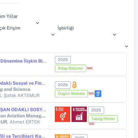
üm Yıllar
çık Erişim
İşbirliği
2026
GENEL HAVACILIK 2006-2025 Dönemine İlişkin Bibliyometrik Bir Analiz
Kitap Bölümü
Havayolu Sektöründe Çalışan Odaklı Sosyal ve Finansal Performans Analizi: Bütünleşik LOPCOW-COCOSO Yaklaşımı
2026
ng and Science
Özgün Makale
K, Şafak AKTEMUR
HAVAYOLU SEKTÖRÜNDE ÇALIŞAN ODAKLI SOSYAL PERFORMANS VE FİNANSAL BAŞARI ARASINDAKİ İLİŞKİNİN ÇKKV YÖNTEMİYLE İNCELENMESİ
2025
The 5th International Congress on Aviation Management 2025 (ICAM25)
Tebliğ/Bildiri
MUR
, Ahmet ERTEK
Hava Taşımacılığında Yolcu Profili ve Tercihleri: Kastamonu Üzerine Bir Araştırma