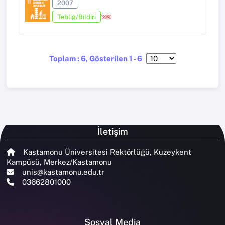
2007
Tebliğ/Bildiri
Toplam : 6, Gösterilen 1 - 6
İletişim
Kastamonu Üniversitesi Rektörlüğü, Kuzeykent
Kampüsü, Merkez/Kastamonu
unis@kastamonu.edu.tr
03662801000
Sosyal Media