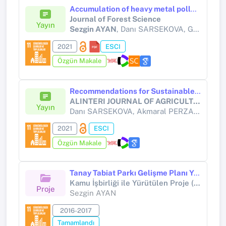
Accumulation of heavy metal pollution caused by traffic in forest trees in the park of Kerey and Janibek Khans of the city of Nur-Sultan, Kazakhstan
Journal of Forest Science
Yayın
Sezgin AYAN
, Danı SARSEKOVA, Gani KENESARYULY, Ergin YILMAZ, Orhan GÜLSEVEN, İlknur ŞAHİN
2021
ESCI
Özgün Makale
Recommendations for Sustainable Greening of Urbanized Ecosystems in Dry-Steppe Zones of Akmola Region, Kazakhstan
ALINTERI JOURNAL OF AGRICULTURE SCIENCES
Yayın
Danı SARSEKOVA, Akmaral PERZADAYEVA, Sara KİTAİBEKOVA,
2021
ESCI
Özgün Makale
Tanay Tabiat Parkı Gelişme Planı Yapımı
Kamu İşbirliği ile Yürütülen Proje (Diğer kamu kuruluşları (Yükseköğretim Kurumları hariç))
Proje
Sezgin AYAN
2016-2017
Tamamlandı