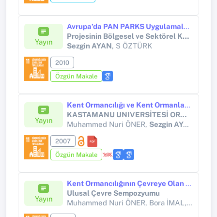
Avrupa’da PAN PARKS Uygulamaları ve Küre Dağları Milli Parkı’na Entegrasyonu
Projesinin Bölgesel ve Sektörel Kazanımları”, Peyzaj Mimarlığı
Yayın
Sezgin AYAN
, S ÖZTÜRK
2010
Özgün Makale
Kent Ormancılığı ve Kent Ormanlarının Çevresel Etkileri
KASTAMANU UNIVERSİTESİ ORMAN FAKÜLTESİ DERGİSİS
Yayın
Muhammed Nuri ÖNER,
Sezgin AYAN
, Ahm
2007
Özgün Makale
Kent Ormancılığının Çevreye Olan Etkileri
Ulusal Çevre Sempozyumu
Yayın
Muhammed Nuri ÖNER, Bora İMAL, Ahmet SIVACIOĞLU, Sezgin AYAN,