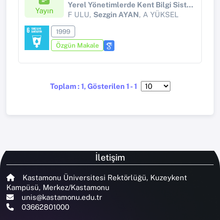
Yerel Yönetimlerde Kent Bilgi Sistemi Uygulaması Semp., KTU
Yayın
F ULU,
Sezgin AYAN
, A YÜKSEL
1999
Özgün Makale
Toplam : 1, Gösterilen 1 - 1
İletişim
Kastamonu Üniversitesi Rektörlüğü, Kuzeykent
Kampüsü, Merkez/Kastamonu
unis@kastamonu.edu.tr
03662801000