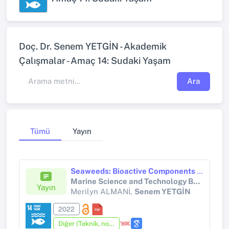
Doç. Dr. Senem YETGİN - Akademik
Çalışmalar - Amaç 14: Sudaki Yaşam
Ara
Tümü
Yayın
Seaweeds: Bioactive Components and Properties, Potential Risk Factors, Uses, Extraction and Purification Methods
Marine Science and Technology Bulletin
Yayın
Merilyn ALMANİ,
Senem YETGİN
2022
Diğer (Teknik, not, yorum, vaka takdimi, editöre mektup, özet, kitap krıtiği, araştırma notu, bilirkişi raporu ve benzeri)