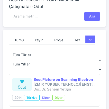
Çalışmalar - Ödül
Ara
Tümü
Yayın
Proje
Tez
Tüm Türler
Tüm Yıllar
Best Picture on Scanning Electron Microscope (SEM) B Type User
İZMİR YÜKSEK TEKNOLOJİ ENSTİTÜSÜ
Ödül
Doç. Dr. Senem Yetgin
2014
Türkiye
Diğer
Diğer