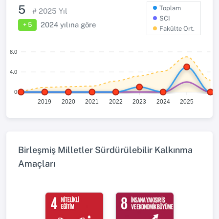
5
Toplam
#
2025
Yıl
SCI
2024
yılına göre
+ 5
Fakülte Ort.
8.0
4.0
0
2019
2020
2021
2022
2023
2024
2025
Birleşmiş Milletler Sürdürülebilir Kalkınma
Amaçları