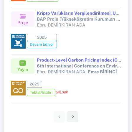
Kripto Varlıkların Vergilendirilmesi: Uygulayıcı Görüşleri ve Politika Önerileri Işığında Nitel Bir Araştırma
BAP Proje (Yükseköğretim Kurumları tarafından destekli bilimsel araştırma projesi)
Proje
Ebru DEMİRKIRAN ADA
2025
Devam Ediyor
Product-Level Carbon Pricing Index (CPI) For the Furniture Industry: Integrating Carbon Sequestration Accounting and Taxation Perspective in Türkiye
6th International Conference on Environment and Forest Conservation (ICEFC2025) "Nature-Based Solutions for Climate Resilience"
Yayın
Ebru DEMİRKIRAN ADA,
Emre BİRİNCİ
2025
Tebliğ/Bildiri