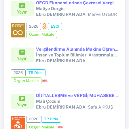
OECD Ekonomilerinde Çevresel Vergiler ve Büyüme Dinamikleri: İkinci Nesil Panel Veri Analizi
Maliye Dergisi
Yayın
Ebru DEMİRKIRAN ADA
, Merve UYGUR
2026
ESCI
Özgün Makale
Vergilendirme Alanında Makine Öğrenmesi Uygulamaları: Bibliyometrik Bir Analiz
İnsan ve Toplum Bilimleri Araştırmaları Dergisi
Yayın
Ebru DEMİRKIRAN ADA
2026
TR Dizin
Özgün Makale
DİJİTALLEŞME ve VERGİ; MUHASEBE MESLEK MENSUPLARI ÜZERİNDE NİTEL BİR ARAŞTIRMA
Mali Çözüm
Yayın
Ebru DEMİRKIRAN ADA
, Safa AKKUŞ
2026
TR Dizin
Özgün Makale