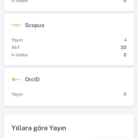
h-index
0
Scopus
Yayın
4
Atıf
32
h-index
2
OrcID
Yayın
8
Yıllara göre Yayın