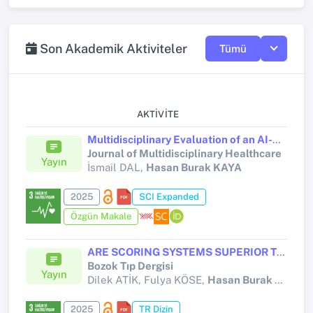
Son Akademik Aktiviteler
Tümü
AKTIVITE
Multidisciplinary Evaluation of an AI-Based Pneumothorax Detection Model: Clinical Comparison with Physicians in Edge and Cloud Environments.
Journal of Multidisciplinary Healthcare
Yayın
İsmail DAL,
Hasan Burak KAYA
2025
SCI Expanded
Özgün Makale
ARE SCORING SYSTEMS SUPERIOR TO EACH OTHER IN CLINICAL FOLLOW-UP PLANNING AND MORTALITY ASSESSMENT OF COVID-19 PATIENTS? Covid-19 Hastalarının Klinik Takip ve Mortalite Değerlendirmesinde Puanlama Sistemleri Birbirinden Üstün Mü?
Bozok Tıp Dergisi
Yayın
Dilek ATİK, Fulya KÖSE,
Hasan Burak KAYA
,
2025
TR Dizin