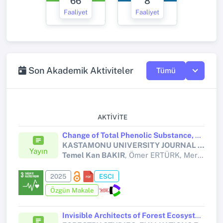
66
8
Faaliyet
Faaliyet
Son Akademik Aktiviteler
Tümü
AKTIVITE
Change of Total Phenolic Substance, Total Flavonoid Substance, Ergothioneine Concentration, Antioxidant and Antibacterial Properties in Edible Mushrooms Under The Influence of UV-B Radiation
KASTAMONU UNIVERSITY JOURNAL OF FORESTRY FACULTY
Yayın
Temel Kan BAKIR
, Ömer ERTÜRK, Mertcan KARADENİZ, Sabri ÜNAL, Rıfat Sami SANCI
2025
ESCI
Özgün Makale
Invisible Architects of Forest Ecosystems: Fungi