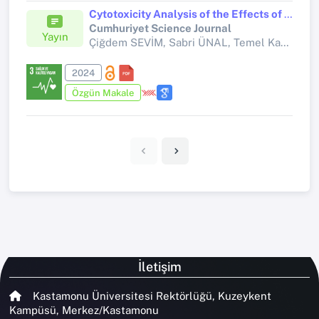
Cytotoxicity Analysis of the Effects of Heterobasidion Annosum Mycelia and Cisplatin on Colon Adenocarcinoma (CACO-2) Cell Line
Cumhuriyet Science Journal
Yayın
Çiğdem SEVİM, Sabri ÜNAL, Temel Kan BAKIR,
2024
Özgün Makale
İletişim
Kastamonu Üniversitesi Rektörlüğü, Kuzeykent
Kampüsü, Merkez/Kastamonu