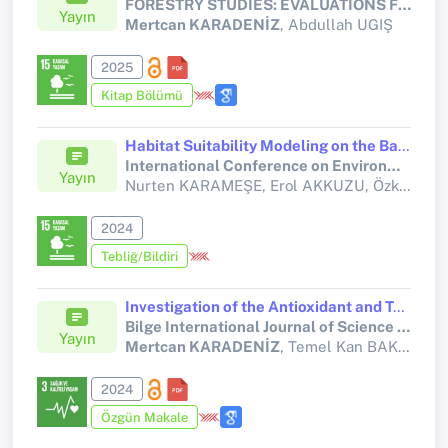
FORESTRY STUDIES: EVALUATIONS FROM ECONOMIC, POLITICAL AND TECHNICAL PERSPECTIVES
Yayın
Mertcan KARADENİZ
, Abdullah UGIŞ
2025
Kitap Bölümü
Habitat Suitability Modeling on the Basis of Climate Change of the Pine Processionary Moth in Kastamonu and Sinop Forests
International Conference on Environment and Forest Conservation (ICEFC) 2024
Yayın
Nurten KARAMEŞE, Erol AKKUZU, Özkan EVCİN,
2024
Tebliğ/Bildiri
Investigation of the Antioxidant and Total Phenolic Substance of Fomes fomentarius and Ganoderma applanatum Mushrooms Showing Therapeutic Properties
Bilge International Journal of Science and Technology Research
Yayın
Mertcan KARADENİZ
, Temel Kan BAKIR, Sabri ÜNAL
2024
Özgün Makale