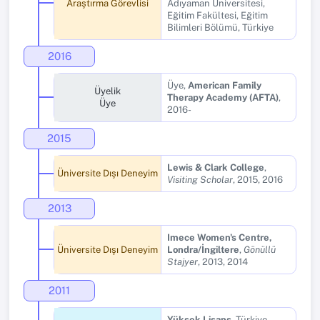
Araştırma Görevlisi
Adıyaman Üniversitesi,
Eğitim Fakültesi, Eğitim
Bilimleri Bölümü, Türkiye
2016
Üye,
American Family
Üyelik
Therapy Academy (AFTA)
,
Üye
2016-
2015
Lewis & Clark College
,
Üniversite Dışı Deneyim
Visiting Scholar
, 2015, 2016
2013
Imece Women's Centre,
Üniversite Dışı Deneyim
Londra/İngiltere
,
Gönüllü
Stajyer
, 2013, 2014
2011
Yüksek Lisans
, Türkiye,