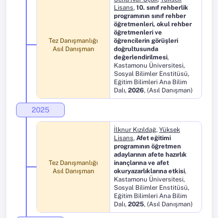
Lisans
,
10. sınıf rehberlik
programının sınıf rehber
öğretmenleri, okul rehber
öğretmenleri ve
Tez Danışmanlığı
öğrencilerin görüşleri
Asıl Danışman
doğrultusunda
değerlendirilmesi
,
Kastamonu Üniversitesi,
Sosyal Bilimler Enstitüsü,
Eğitim Bilimleri Ana Bilim
Dalı,
2026
, (Asıl Danışman)
2025
İlknur Kızıldağ
,
Yüksek
Lisans
,
Afet eğitimi
programının öğretmen
adaylarının afete hazırlık
Tez Danışmanlığı
inançlarına ve afet
Asıl Danışman
okuryazarlıklarına etkisi
,
Kastamonu Üniversitesi,
Sosyal Bilimler Enstitüsü,
Eğitim Bilimleri Ana Bilim
Dalı,
2025
, (Asıl Danışman)