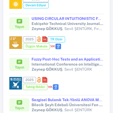
Devam Ediyor
USING CIRCULAR INTUITIONISTIC FUZZY TOPSIS TO ELIMINATE THE HESITANCY IN THE FIELD OF AGRICULTURAL BIOLOGY
Eskişehir Technical University Journal of Science and Technology A - Applied Sciences and Engineering
Yayın
Zeynep GÖKKUŞ
, Sevil ŞENTÜRK, Fırat ALATÜRK, Baboo ALI
2025
TR Dizin
Özgün Makale
Fuzzy Post-Hoc Tests and an Application
International Conference on Intelligent and Fuzzy Systems (INFUS) 2025
Yayın
Zeynep GÖKKUŞ
, Sevil ŞENTÜRK
2025
Tebliğ/Bildiri
Sezgisel Bulanık Tek-Yönlü ANOVA Modeli ve Bir Uygulama
Bilecik Şeyh Edebali Üniversitesi Fen Bilimleri Dergisi
Yayın
Zeynep GÖKKUŞ
, Sevil ŞENTÜRK