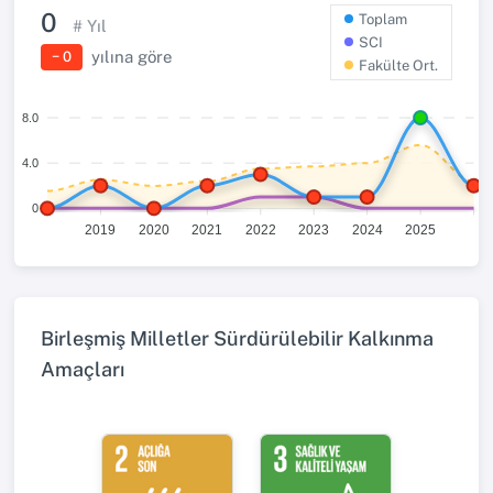
0
Toplam
# Yıl
SCI
yılına göre
− 0
Fakülte Ort.
8.0
4.0
0
2019
2020
2021
2022
2023
2024
2025
Birleşmiş Milletler Sürdürülebilir Kalkınma
Amaçları