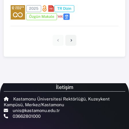
2025
TR Dizin
Özgün Makale
İletişim
Kastamonu Üniversitesi Rektörlüğü, Kuzeykent
Kampüsü, Merkez/Kastamonu
unis@kastamonu.edu.tr
03662801000