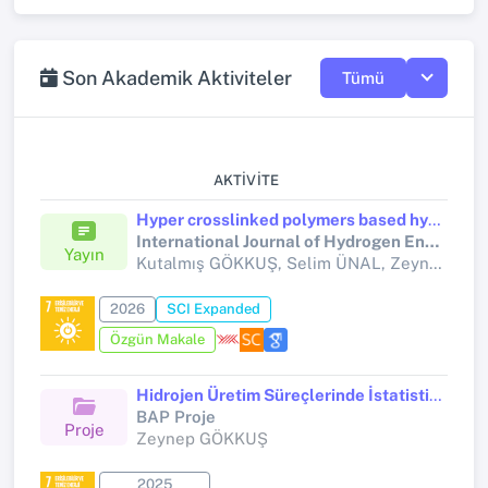
Son Akademik Aktiviteler
Tümü
AKTIVITE
Hyper crosslinked polymers based hydrogen generation: A combined mechanistic, statistical and machine learning approach
International Journal of Hydrogen Energy
Yayın
Kutalmış GÖKKUŞ, Selim ÜNAL, Zeynep GOKKUS, Aysegul OZBAL,
2026
SCI Expanded
Özgün Makale
Hidrojen Üretim Süreçlerinde İstatistiksel Deney Tasarımı: Hiper Çapraz Bağlı Polimerlerin Etkinliğinin ANFIS ve ANCOVA Modelleri ile Değerlendirilmesi
BAP Proje
Proje
Zeynep GÖKKUŞ
2025