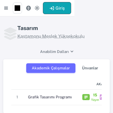
Giriş
Tasarım
Kastamonu Meslek Yüksekokulu
Anabilim Dalları
Akademik Çalışmalar
Ünvanlar
AKADEMI
15
1
1
Grafik Tasarımı Programı
Yayın
Pro