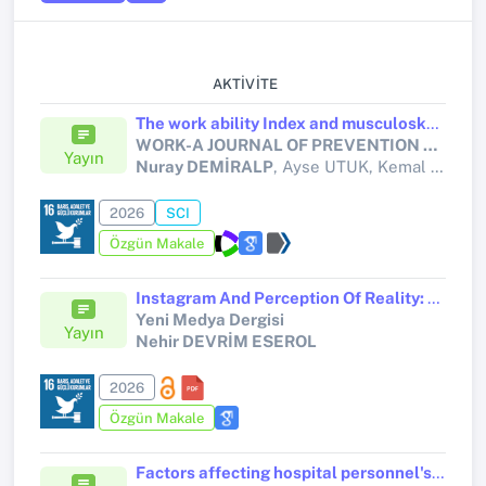
AKTIVITE
The work ability Index and musculoskeletal disorders in Turkish Firefighters: A cross-sectional study on occupational health determinants
WORK-A JOURNAL OF PREVENTION ASSESSMENT & REHABILITATION
Yayın
Nuray DEMİRALP
, Ayse UTUK, Kemal DEMİRALP, Busra UMAY, Hurmuz KOC
2026
SCI
Özgün Makale
Instagram And Perception Of Reality: How Visual Culture Blurs Boundaries Between Authenticity And Representation
Yeni Medya Dergisi
Yayın
Nehir DEVRİM ESEROL
2026
Özgün Makale
Factors affecting hospital personnel's disaster management performance.