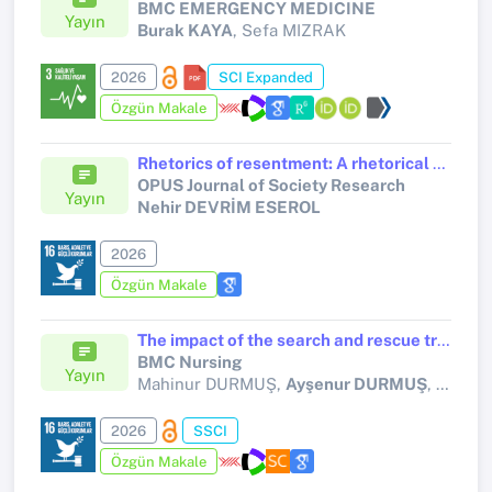
BMC EMERGENCY MEDICINE
Yayın
Burak KAYA
, Sefa MIZRAK
2026
SCI Expanded
Özgün Makale
Rhetorics of resentment: A rhetorical critical discourse analysis of incel discourse on ekşi sözlük
OPUS Journal of Society Research
Yayın
Nehir DEVRİM ESEROL
2026
Özgün Makale
The impact of the search and rescue training in nursing on disaster perception and disaster response self-efficacy: a mixed-methods study
BMC Nursing
Yayın
Mahinur DURMUŞ,
Ayşenur DURMUŞ
, Nuray DEMİRALP, Sıla GÜL
2026
SSCI
Özgün Makale