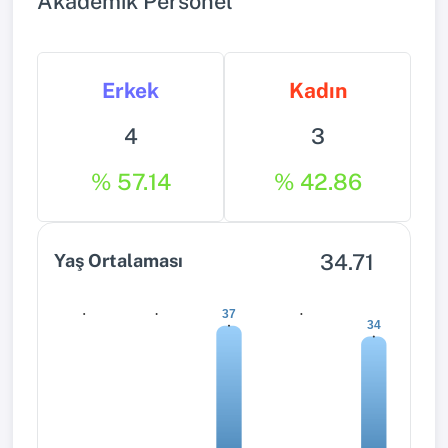
Akademik Personel
Erkek
Kadın
4
3
% 57.14
% 42.86
34.71
Yaş Ortalaması
0
0
0
37
34