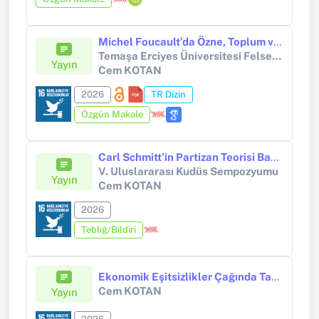
Michel Foucault’da Özne, Toplum ve İktidar: Çağdaş Siyaset Düşüncesine Eleştirel Katkılar
Temaşa Erciyes Üniversitesi Felsefe Bölümü Dergisi
Yayın
Cem KOTAN
2026
TR Dizin
Özgün Makale
Carl Schmitt’in Partizan Teorisi Bağlamında Gazze Direnişi: Hafıza, Toprak ve Kimlik
V. Uluslararası Kudüs Sempozyumu
Yayın
Cem KOTAN
2026
Tebliğ/Bildiri
Ekonomik Eşitsizlikler Çağında Tanınma Mücadeleleri: Kimlik, Adalet ve Yeniden Dağıtım
Cem KOTAN
Yayın