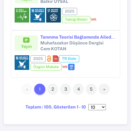
Balkır UYSAL
2025
Tebliğ/Bildiri
Tanınma Teorisi Bağlamında Ailede Sevgi Davranışı ve Bireysel Kimlik
Muhafazakar Düşünce Dergisi
Yayın
Cem KOTAN
2025
TR Dizin
Özgün Makale
«
1
2
3
4
5
»
Toplam : 100, Gösterilen 1 - 10