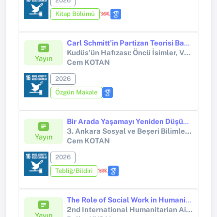
2026
Kitap Bölümü
Carl Schmitt’in Partizan Teorisi Bağlamında Gazze Direnişi: Hafıza, Toprak ve Kimlik
Kudüs’ün Hafızası: Öncü İsimler, Vakıflar ve Kurumlar (V. Uluslararası Kudüs Sempozyumu)
Yayın
Cem KOTAN
2026
Özgün Makale
Bir Arada Yaşamayı Yeniden Düşünmek: Devlet, Ortak İyiler ve Demokrasi
3. Ankara Sosyal ve Beşeri Bilimler Kongresi
Yayın
Cem KOTAN
2026
Tebliğ/Bildiri
The Role of Social Work in Humanitarian Aid Guidelines on Child Protection, Mental Health, and Psychosocial Support
2nd International Humanitarian Aid Symposium
Yayın