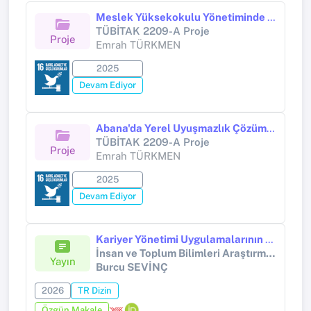
Meslek Yüksekokulu Yönetiminde Öğrenci Katılımının Karar Alma Süreçlerine Etkisi: Abana Sebahat Mesut Yılmaz Meslek Yüksekokulu Örneği
TÜBİTAK 2209-A Proje
Proje
Emrah TÜRKMEN
2025
Devam Ediyor
Abana'da Yerel Uyuşmazlık Çözüm Dinamikleri: Uzlaştırma (Arabuluculuk Odaklı) Yöntemlerinin Sosyo Hukuksal Etkinliğine Yönelik Bir Model Geliştirme Çalışması
TÜBİTAK 2209-A Proje
Proje
Emrah TÜRKMEN
2025
Devam Ediyor
Kariyer Yönetimi Uygulamalarının Belediye Personeli Açısından Değerlendirilmesi Üzerine Bir Araştırma
İnsan ve Toplum Bilimleri Araştırmaları Dergisi
Yayın
Burcu SEVİNÇ
2026
TR Dizin
Özgün Makale