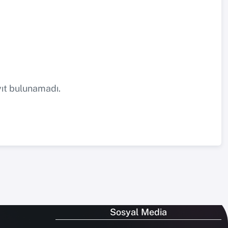
yıt bulunamadı.
Sosyal Media