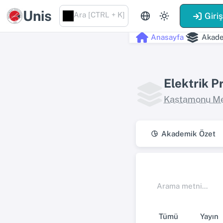
Unis
Ara [CTRL + K]
Giri
Anasayfa
Akade
Elektrik P
Kastamonu Me
Akademik Özet
Tümü
Yayın