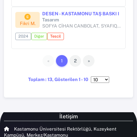
DESEN - KASTAMONU TAŞ BASKI I
Tasarım
Fikri M.
SOFYA CİHAN CANBOLAT, SYAFIQ ABDUL GHONI
2024
Diğer
Tescil
«
1
2
»
Toplam : 13, Gösterilen 1 - 10
İletişim
Kastamonu Üniversitesi Rektörlüğü, Kuzeykent
Kampüsü, Merkez/Kastamonu