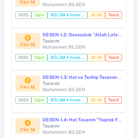
Fikri M.
Muhammet BİLGEN
2025
Diğer
BÖLÜM A İnsan İhtiyaçları
32-00
Tescil
DESEN-1.2: Sonsuzluk "Allah Lafz-ı ve Hatayi (gül) motifi"
Tasarım
Fikri M.
Muhammet BİLGEN
2025
Diğer
BÖLÜM A İnsan İhtiyaçları
32-00
Tescil
DESEN-1.3: Hat ve Tezhip Tasarım "Müsennâ Allah Lafz-ı ve Hatayi"
Tasarım
Fikri M.
Muhammet BİLGEN
2025
Diğer
BÖLÜM A İnsan İhtiyaçları
32-00
Tescil
DESEN-1.4: Hat Tasarım "Yaprak Formunda Müsennâ Allah Lafz-ı"
Tasarım
Fikri M.
Muhammet BİLGEN