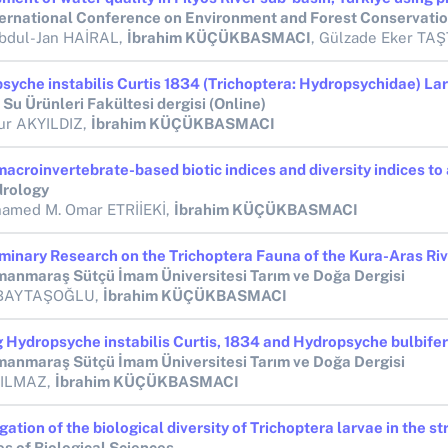
ternational Conference on Environment and Forest Conservati
bdul-Jan HAİRAL,
İbrahim KÜÇÜKBASMACI
, Gülzade Eker T
Su Ürünleri Fakültesi dergisi (Online)
r AKYILDIZ,
İbrahim KÜÇÜKBASMACI
rology
amed M. Omar ETRİİEKİ,
İbrahim KÜÇÜKBASMACI
anmaraş Sütçü İmam Üniversitesi Tarım ve Doğa Dergisi
 BAYTAŞOĞLU,
İbrahim KÜÇÜKBASMACI
anmaraş Sütçü İmam Üniversitesi Tarım ve Doğa Dergisi
YILMAZ,
İbrahim KÜÇÜKBASMACI
es of Biological Sciences