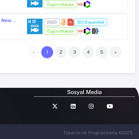
Özgün Makale
A List of the Caddisflies (Insecta: Trichoptera) from Kyrgyzstan, with a New Record (Triaenodes reuteri McLachlan 1880)
2020
SCI Expanded
Özgün Makale
«
1
2
3
4
5
»
Sosyal Media
Tasarım ve Programlama #2025