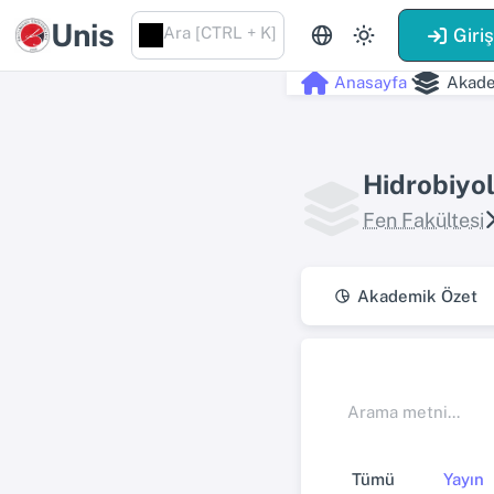
Unis
Ara [CTRL + K]
Giri
Anasayfa
Akade
Hidrobiyol
Fen Fakültesi
Akademik Özet
Tümü
Yayın