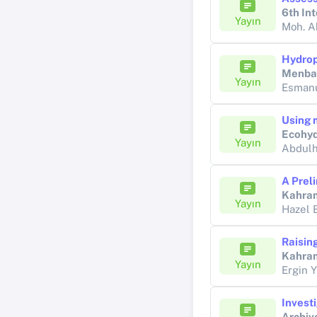
6th In
Yayın
Moh. A
Menba 
Yayın
Esmanu
Ecohyd
Yayın
Abdulh
Kahram
Yayın
Hazel
Kahram
Yayın
Ergin 
Archiv