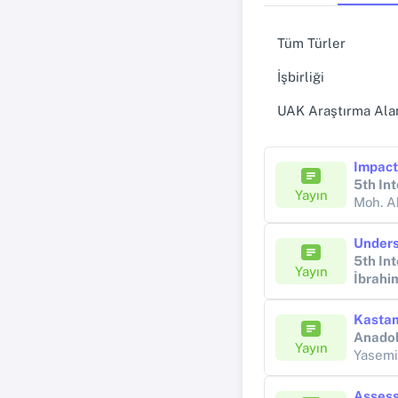
Tüm Türler
İşbirliği
UAK Araştırma Alan
5th In
Yayın
Moh. A
5th In
Yayın
İbrah
Anadol
Yayın
Yasem