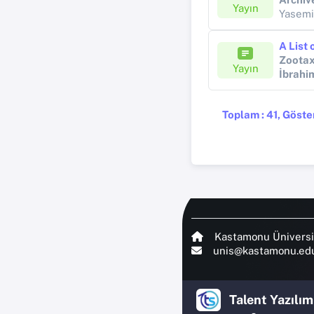
Yayın
Yasem
Zoota
Yayın
İbrah
Toplam : 41, Göster
Kastamonu Üniversi
unis@kastamonu.edu
Talent Yazılım