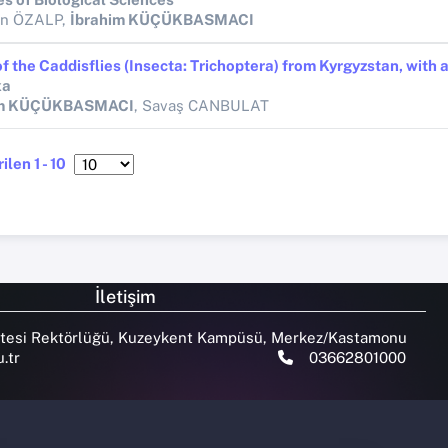
in ÖZALP,
İbrahim KÜÇÜKBASMACI
xa
im KÜÇÜKBASMACI
, Savaş CANBULAT
ilen 1 - 10
İletişim
tesi Rektörlüğü, Kuzeykent Kampüsü, Merkez/Kastamonu
.tr
03662801000