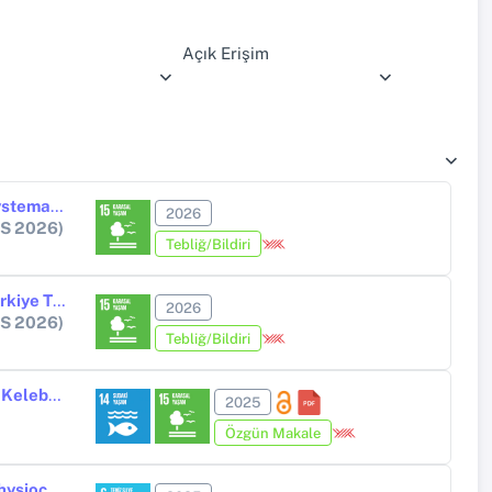
Açık Erişim
Impact of Leptoglossus occidentalis on Conifer Seed Production: A Systematic Review with Global and Türkiye Perspectives
2026
PS 2026)
Tebliğ/Bildiri
Understanding Leptoglossus occidentalis (Hemiptera: Coreidae) in Türkiye Through Morphology and The Effect of Low Temperature on The Nymphal Molting Success
2026
PS 2026)
Tebliğ/Bildiri
Kastamonu (Cide) - Sinop (Ayancık) kıyı akarsularında Trichoptera (Su Kelebekleri) takımına ait ergin bireylerin ekolojik dağılımı ve biyoçeşitliliği
2025
Özgün Makale
Assessment of water quality in Filyos River sub-basin, Türkiye using physiochemical parameters