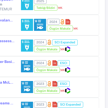
2025
on
Tebliğ/Bildiri
AŞTEMUR
Hydropsyche instabilis Curtis 1834 (Trichoptera: Hydropsychidae) Larvalarının Ağ Örme Davranışlarının ve İpek Ağ Yapılarının İncelenmesi
2024
Özgün Makale
Using macroinvertebrate-based biotic indices and diversity indices to assess water quality: A case study on the Karasu Stream (Kastamonu, Türkiye)
2024
SCI Expanded
Özgün Makale
A Preliminary Research on the Trichoptera Fauna of the Kura-Aras River Basin and Eastern Black Sea Streams
2024
ESCI
Özgün Makale
Raising Hydropsyche instabilis Curtis, 1834 and Hydropsyche bulbifera McLachlan, 1878 (Hydropsychidae, Trichoptera) Larvae in the Laboratory: Larval Morphology and Male Genital Characterization
2023
ESCI
Özgün Makale
Investigation of the biological diversity of Trichoptera larvae in the streams of the Kastamonu (Cide)-Sinop (Ayancık) coastal region of Türkiye
2023
SCI Expanded