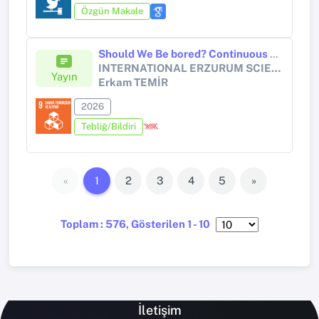
Özgün Makale
Should We Be bored? Continuous Digital Stimulation and the Collapse of Contemplation
INTERNATIONAL ERZURUM SCIENTIFIC RESEARCH CONGRESS
Yayın
Erkam TEMİR
2026
Tebliğ/Bildiri
«
1
2
3
4
5
»
Toplam : 576, Gösterilen 1 - 10
İletişim