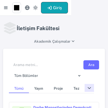
Giriş
İletişim Fakültesi
Akademik Çalışmalar
Ara
Tümü
Yayın
Proje
Tez
Darbe Manşetlerinden Demokratik Direniş Anlatısına: 15 Temmuz Darbe Girişimi’nin Ulusal Basında Temsili ve Karşılaştırmalı Analizi