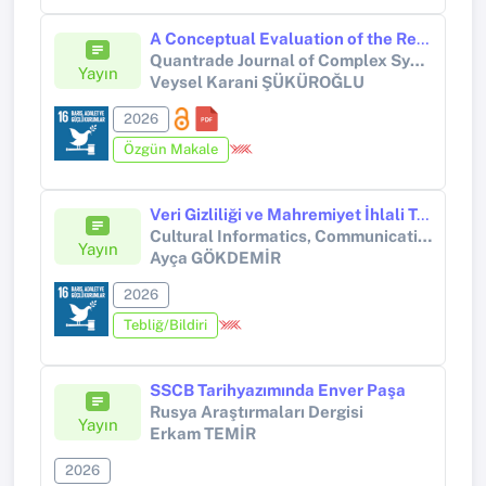
A Conceptual Evaluation of the Relationship Between Organizational Culture and Institutional Belonging
Quantrade Journal of Complex Systems in Social Sciences
Yayın
Veysel Karani ŞÜKÜROĞLU
2026
Özgün Makale
Veri Gizliliği ve Mahremiyet İhlali Tartışmasında Yeni Aktör: Akıllı Gözlükler
Cultural Informatics, Communication&Media Studies Conference
Yayın
Ayça GÖKDEMİR
2026
Tebliğ/Bildiri
SSCB Tarihyazımında Enver Paşa
Rusya Araştırmaları Dergisi
Yayın
Erkam TEMİR
2026