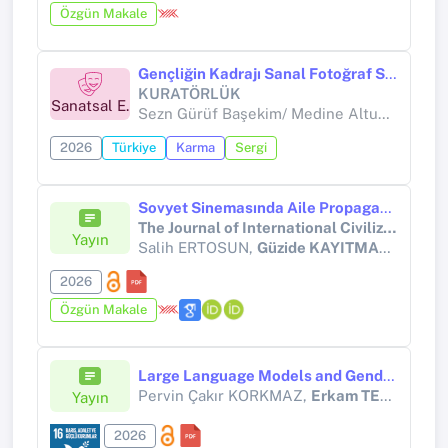
Özgün Makale
Gençliğin Kadrajı Sanal Fotoğraf Sergisi
KURATÖRLÜK
Sanatsal E.
Sezn Gürüf Başekim/ Medine Altunay Ceren Aslan Aslıhan Büyük Emirhan Büyükada Dilara Çakır Salih Çelik Melih Çelikkaya Murat Çevik Şevval Çıtlak Nurcan Demir Kayra Efe Ekinci Ramazan Erdem Ilım Gündoğdu Naile kahraman Ali Eren Karatekin İbrahim Ali Kaya Demirhan Kılıç Batuhan Burhan Kibar Sümeyye Önder Bedirhan Özdemir Berkcan Özdemir Büşra Özdemir Esma Sarıkaya Yalçın Şahin Alperen Şeşen Fatmanur Topdemir Göksel Berkin Yurdacan Memet Yüceur
2026
Türkiye
Karma
Sergi
Sovyet Sinemasında Aile Propagandası: Pavlik Morozov Filmi Örneği
The Journal of International Civilization Studies
Yayın
Salih ERTOSUN,
Güzide KAYITMAZBATIR
2026
Özgün Makale
Large Language Models and Gender Bias: An Empirical Analysis
Pervin Çakır KORKMAZ,
Erkam TEMİR
Yayın
2026