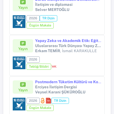
İletişim ve diplomasi
Yayın
Selver MERTOĞLU
2026
TR Dizin
Özgün Makale
Yapay Zeka ve Akademik Etik: Eğitim Modeli Üzerine Bir Değerlendirme
Uluslararası Türk Dünyası Yapay Zeka ve Dijital Dönüşüm Kongresi Programı
Yayın
Erkam TEMİR
, İsmail KARAKULLE
2026
Tebliğ/Bildiri
Postmodern Tüketim Kültürü ve Koleksiyonerlik: Tespih Koleksiyonerliği Üzerine İnceleme
Erciyes İletişim Dergisi
Yayın
Veysel Karani ŞÜKÜROĞLU
2026
TR Dizin
Özgün Makale