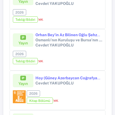
Yayın
Cevdet YAKUPOĞLU
2026
Tebliğ/Bildiri
Orhan Bey’in Az Bilinen Oğlu Şehzade Sultan ve Zonguldak Yöresinde İdari Tasarrufları (Vakıflar Örneğinde)
Osmanlı’nın Kuruluşu ve Bursa’nın Fethi Sempozyumu
Yayın
Cevdet YAKUPOĞLU
2026
Tebliğ/Bildiri
Hoy (Güney Azerbaycan Coğrafyasında Tarihî Bir Şehir)
Cevdet YAKUPOĞLU
Yayın
2026
Kitap Bölümü