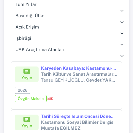
Tüm Yıllar
Basıldığı Ülke
Açık Erişim
İşbirliği
UAK Araştırma Alanları
Karyeden Kasabaya: Kastamonu-Ağlı Örneğinde Zaviyelerin İskân ve Türk Kültürünün Teşekkülüne Etkileri
Tarih Kültür ve Sanat Arastırmaları Dergisi
Yayın
Tansu GEYİKLİOĞLU,
Cevdet YAKUPOĞLU
2026
Özgün Makale
Tarihi Süreçte İslam Öncesi Dönemden Günümüze Cahiliye Anlayışı
Kastamonu Sosyal Bilimler Dergisi
Yayın
Mustafa EĞİLMEZ