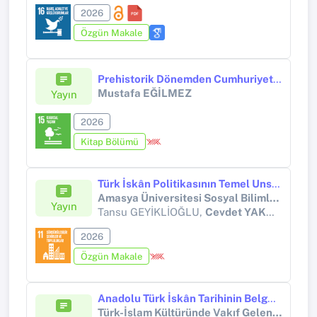
2026
Özgün Makale
Prehistorik Dönemden Cumhuriyet'e Kastamonu'da İnsan-Doğa Etkileşimi ve Çevresel Dönüşüm
Mustafa EĞİLMEZ
Yayın
2026
Kitap Bölümü
Türk İskân Politikasının Temel Unsuru Olarak Zaviyeler ve Vakıfları: Devrekâni ve Seydiler Örneği
Amasya Üniversitesi Sosyal Bilimler Dergisi
Yayın
Tansu GEYİKLİOĞLU,
Cevdet YAKUPOĞLU
2026
Özgün Makale
Anadolu Türk İskân Tarihinin Belgeleri: Selçuklu Vakfiyeleri
Türk-İslam Kültüründe Vakıf Geleneği ve Tokat Bölgesi Vakıfları (Tokat-Amasya-Çorum) Sempozyumu