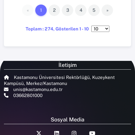
«
1
2
3
4
5
»
Toplam : 274, Gösterilen 1 - 10
İletişim
Kastamonu Üniversitesi Rektörlüğü, Kuzeykent
Kampüsü, Merkez/Kastamonu
unis@kastamonu.edu.tr
03662801000
Sosyal Media