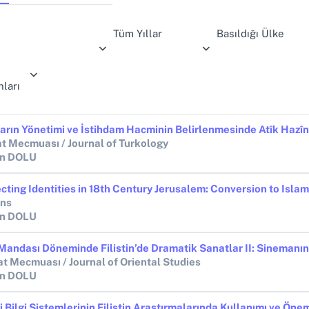
Tüm Yıllar
Basıldığı Ülke
ları
at Mecmuası / Journal of Turkology
in DOLU
cting Identities in 18th Century Jerusalem: Conversion to Islam
ons
in DOLU
at Mecmuası / Journal of Oriental Studies
in DOLU
 Bilgi Sistemlerinin Filistin Araştırmalarında Kullanımı ve Öne