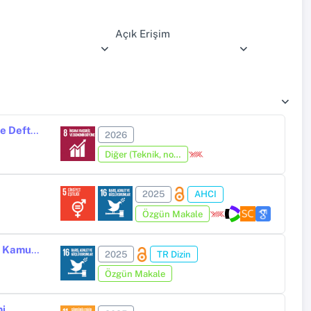
Açık Erişim
“Vakıfların Yönetimi ve İstihdam Hacminin Belirlenmesinde Atîk Hazîne Defterleri: Kudüs’te Haseki Sultan Vakfı Örneği” Başlıklı Makalede Yer Alan Kaynak Değerlendirmeleri Üzerine
2026
Diğer (Teknik, not, yorum, vaka takdimi, editöre mektup, özet, kitap krıtiği, araştırma notu, bilirkişi raporu ve benzeri)
2025
AHCI
Özgün Makale
İngiliz Mandası Döneminde Filistin’de Dramatik Sanatlar II: Sinemanın Kamusal İşlevi
2025
TR Dizin
Özgün Makale
mi