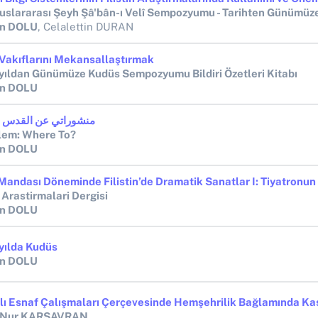
in DOLU
, Celalettin DURAN
Vakıflarını Mekansallaştırmak
zyıldan Günümüze Kudüs Sempozyumu Bildiri Özetleri Kitabı
in DOLU
منشوراتي عن القدس و
lem: Where To?
in DOLU
n Arastirmalari Dergisi
in DOLU
zyılda Kudüs
in DOLU
 Nur KARSAVRAN