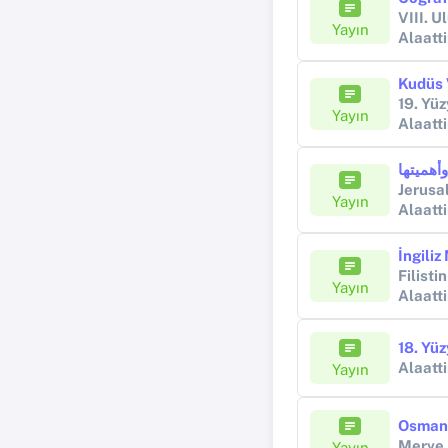
Yayın
Alaatt
Kudüs 
19. Yü
Yayın
Alaatt
أهميتها
Jerusa
Yayın
Alaatt
Filisti
Yayın
Alaatt
18. Yü
Alaatt
Yayın
Merve
Yayın