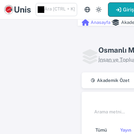
Unis
Ara [CTRL + K]
Giri
Anasayfa
Akade
Osmanlı M
İnsan ve Toplu
Akademik Özet
Tümü
Yayın