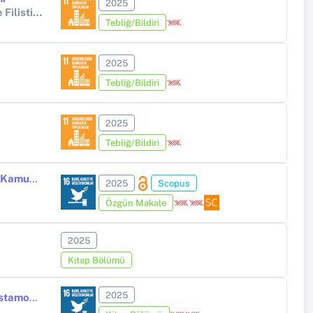
2025
VIII. Uluslararası Şeyh Şâ'bân-ı Velî Sempozyumu - Tarihten Günümüze Filistin ve Kudüs-
Tebliğ/Bildiri
2025
Tebliğ/Bildiri
2025
Tebliğ/Bildiri
İngiliz Mandası Döneminde Filistin’de Dramatik Sanatlar I: Tiyatronun Kamusal İşlevi
2025
Scopus
Özgün Makale
2025
Kitap Bölümü
2025
Osmanlı Esnaf Çalışmaları Çerçevesinde Hemşehrilik Bağlamında Kastamonu'dan İstanbul'a Uzanan Şekerci Esnafı