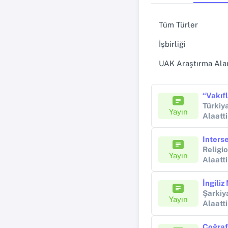
Tüm Türler
İşbirliği
UAK Araştırma Alan
Türkiy
Yayın
Alaatt
Interse
Religi
Yayın
Alaatt
Şarkiy
Yayın
Alaatt
Coğrafi