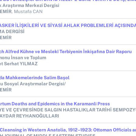
k Araştırma Merkezi Dergisi
DEMİR
, Mustafa CAN
A DERGİSİ
DEMİR
ich Alfred Kühne ve Meslekî Terbiyenin İnkişafına Dair Raporu
onu İnsan ve Toplum
t Serhat YILMAZ
da Mahkemelerinde Salim Başol
u Sosyal Araştırmalar Dergisi/
DEMİR
rtum Deaths and Epidemics in the Karamanli Press
YE VE ÇEVRESİNDE SALGIN HASTALIKLAR TARİHİ SEMPOZ
BAYDAR REYHANOĞULLARI
SH JOURNAL OF MIDDLE EASTERN STUDIES