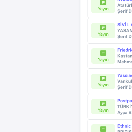
Atatür
Yayın
Şerif 
YASAM
Yayın
Şerif 
Friedr
Kastam
Yayın
Mehme
Yassıa
Vankul
Yayın
Şerif 
Postpa
TÜRKİ
Yayın
Ayça 
BRITI