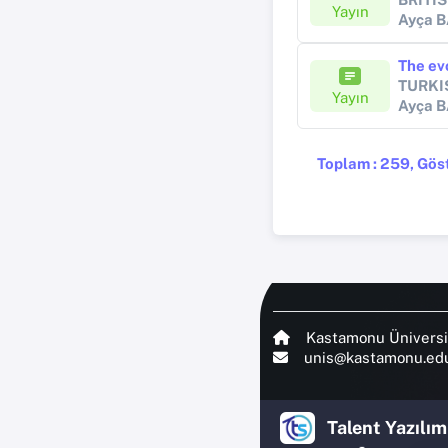
Yayın
Ayça 
The ev
TURKI
Yayın
Ayça 
Toplam : 259, Göste
Kastamonu Üniversi
unis@kastamonu.edu
Talent Yazılım