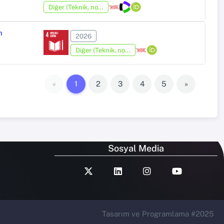
Diğer (Teknik, not, yorum, vaka takdimi, editöre mektup, özet, kitap krıtiği, araştırma notu, bilirkişi raporu ve benzeri)
n
2026
Diğer (Teknik, not, yorum, vaka takdimi, editöre mektup, özet, kitap krıtiği, araştırma notu, bilirkişi raporu ve benzeri)
«
1
2
3
4
5
»
Sosyal Media
Tasarım ve Programlama #2025