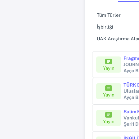
Tüm Türler
İşbirliği
UAK Araştırma Alan
JOURN
Yayın
Ayça 
Ulusla
Yayın
Ayça 
Salim 
Vankul
Yayın
Şerif 