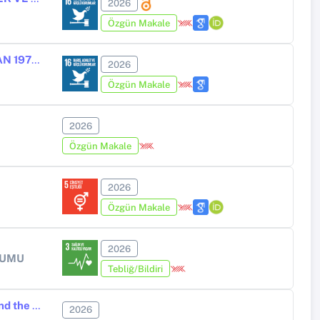
2026
Özgün Makale
SİVİL-ASKER İLİŞKİLERİ VE SİYASİ AHLAK PROBLEMLERİ AÇISINDAN 1973 CUMHURBAŞKANLIĞI SEÇİMİ
2026
Özgün Makale
2026
Özgün Makale
2026
Özgün Makale
2026
YUMU
Tebliğ/Bildiri
Ethnic Cleansing in Western Anatolia, 1912–1923: Ottoman Officials and the Local Christian Population
2026