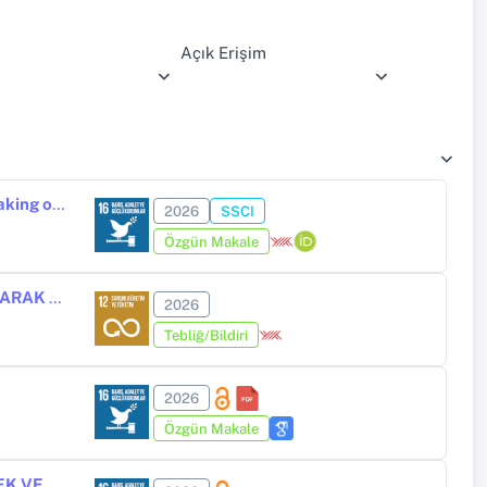
Açık Erişim
Fragmenting the Orthodox Communion: Language, Loyalty, and the Making of National Orthodoxy in the Late Ottoman Period
2026
SSCI
Özgün Makale
TÜRK DÜNYASI ORTAK HAFIZA MEKÂNLARININ KÜLTÜR ROTASI OLARAK KURGULANMASI: TURİZMDE YENİ AÇILIMLAR VE STRATEJİK YAKLAŞIMLAR
2026
Tebliğ/Bildiri
2026
Özgün Makale
İNGİLİZ BÜYÜKELÇİSİ SİR DAVİD KELLY’E GÖRE TÜRKİYE’DE İŞ, EMEK VE SOSYAL POLİTİKALAR (1936-1947)