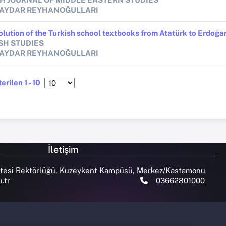
BAYDAR REYHANOĞULLARI
olution of the Turkish school textbooks from Atatürk to Erdoğa
SH STUDIES
BAYDAR REYHANOĞULLARI
rilen 1 - 10
İletişim
tesi Rektörlüğü, Kuzeykent Kampüsü, Merkez/Kastamonu
.tr
03662801000