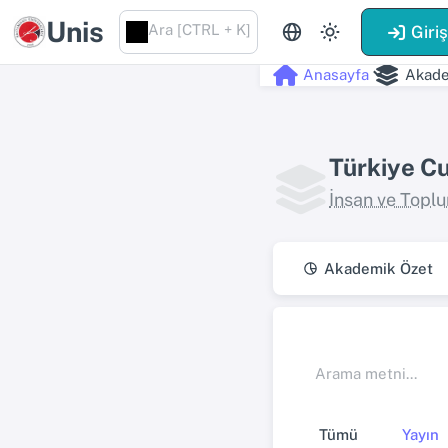
Unis
Ara [CTRL + K]
Giri
Anasayfa
Akade
Türkiye Cu
İnsan ve Toplu
Akademik Özet
Tümü
Yayın