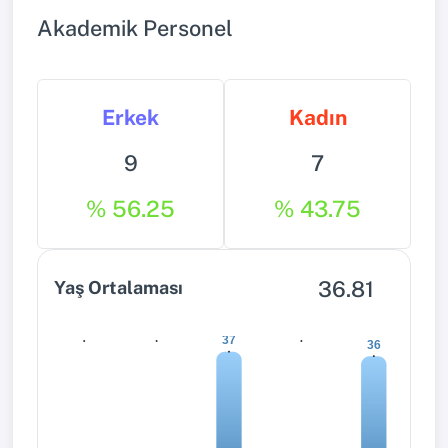
Akademik Personel
Erkek
Kadın
9
7
% 56.25
% 43.75
36.81
Yaş Ortalaması
0
0
0
37
36