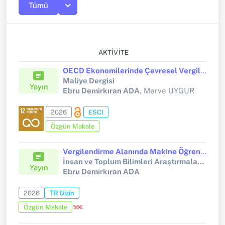
Tümü
AKTIVITE
OECD Ekonomilerinde Çevresel Vergiler ve Büyüme Dinamikleri: İkinci Nesil Panel Veri Analizi
Maliye Dergisi
Yayın
Ebru Demirkıran ADA
, Merve UYGUR
2026
ESCI
Özgün Makale
Vergilendirme Alanında Makine Öğrenmesi Uygulamaları: Bibliyometrik Bir Analiz
İnsan ve Toplum Bilimleri Araştırmaları Dergisi
Yayın
Ebru Demirkıran ADA
2026
TR Dizin
Özgün Makale