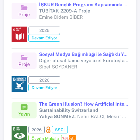
İŞKUR Gençlik Programı Kapsamında Çalışan Üniversite Öğrencilerinde Örgütsel Bağlılık ile Akademik Başarı Arasındaki İlişkinin İncelenmesi
TÜBİTAK 2209-A Proje
Proje
Emine Didem BİBER
2025
Devam Ediyor
Sosyal Medya Bağımlılığı ile Sağlıklı Yaşam Biçimi Davranışları Arasındaki İlişki: Kastamonu Üniversitesi Örneği
Diğer ulusal kamu veya özel kuruluşlar tarafından desteklenen bilimsel araştırma projeleri (Tübitak 2209)
Proje
Sibel SOYDANER
2026
Devam Ediyor
The Green Illusion? How Artificial Intelligence and Finance Shape Environmental Futures
Sustainability Switzerland
Yayın
Yahya SÖNMEZ
, Nehir BALCI, Mesut DOĞAN, Alaaddin Selçuk KÖYLÜOĞLU, Hasan Serhat ÇERÇİ
2026
SSCI
Özgün Makale