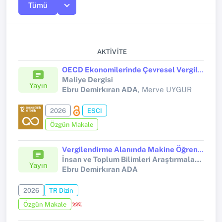
Tümü
AKTIVITE
OECD Ekonomilerinde Çevresel Vergiler ve Büyüme Dinamikleri: İkinci Nesil Panel Veri Analizi
Maliye Dergisi
Yayın
Ebru Demirkıran ADA
, Merve UYGUR
2026
ESCI
Özgün Makale
Vergilendirme Alanında Makine Öğrenmesi Uygulamaları: Bibliyometrik Bir Analiz
İnsan ve Toplum Bilimleri Araştırmaları Dergisi
Yayın
Ebru Demirkıran ADA
2026
TR Dizin
Özgün Makale