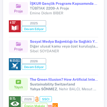
İŞKUR Gençlik Programı Kapsamında Çalışan Üniversite Öğrencilerinde Örgütsel Bağlılık ile Akademik Başarı Arasındaki İlişkinin İncelenmesi
TÜBİTAK 2209-A Proje
Proje
Emine Didem BİBER
2025
Devam Ediyor
Sosyal Medya Bağımlılığı ile Sağlıklı Yaşam Biçimi Davranışları Arasındaki İlişki: Kastamonu Üniversitesi Örneği
Diğer ulusal kamu veya özel kuruluşlar tarafından desteklenen bilimsel araştırma projeleri (Tübitak 2209)
Proje
Sibel SOYDANER
2026
Devam Ediyor
The Green Illusion? How Artificial Intelligence and Finance Shape Environmental Futures
Sustainability Switzerland
Yayın
Yahya SÖNMEZ
, Nehir BALCI, Mesut DOĞAN, Alaaddin Selçuk KÖYLÜOĞLU, Hasan Serhat ÇERÇİ
2026
SSCI
Özgün Makale