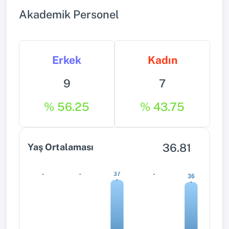
Akademik Personel
Erkek
Kadın
9
7
% 56.25
% 43.75
36.81
Yaş Ortalaması
0
0
0
37
36