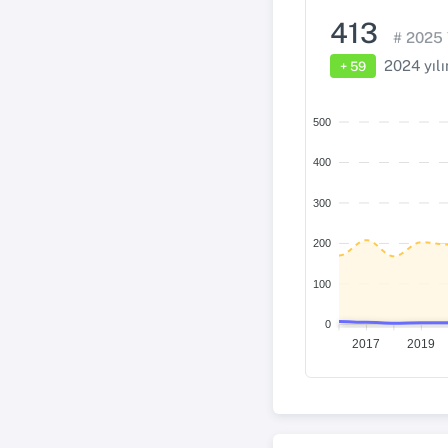
413
# 2025 
2024 yıl
+ 59
500
400
300
200
100
0
2017
2019