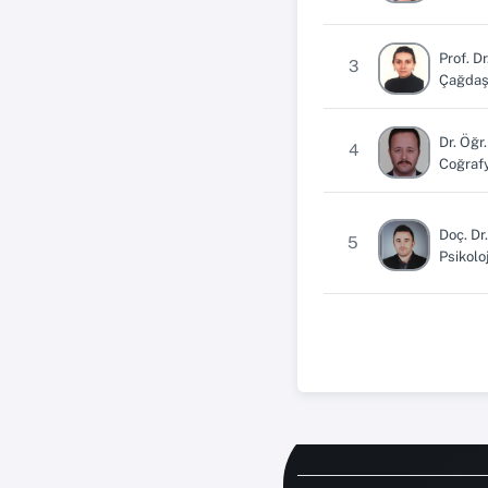
Prof. D
3
Çağdaş 
Dr. Öğr
4
Coğraf
Doç. D
5
Psikolo