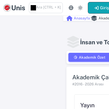
Unis
Ara [CTRL + K]
Giri
Anasayfa
Akade
İnsan ve T
Akademik Özet
Akademik Çal
#2016 - 2026 Arası
Yayın