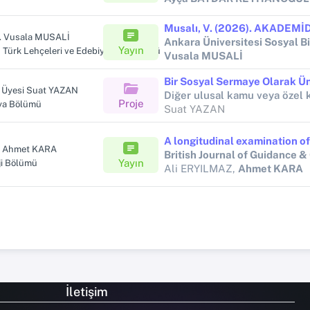
r. Vusala MUSALİ
Ankara Üniversitesi Sosyal Bi
Yayın
Türk Lehçeleri ve Edebiyatları Bölümü
Vusala MUSALİ
. Üyesi Suat YAZAN
Proje
ya Bölümü
Suat YAZAN
r. Ahmet KARA
British Journal of Guidance &
Yayın
ji Bölümü
Ali ERYILMAZ,
Ahmet KARA
İletişim