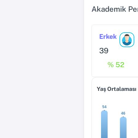
Akademik Pe
Erkek
39
% 52
Yaş Ortalaması
54
46