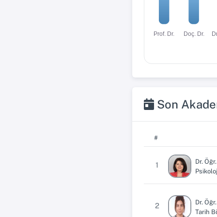
Dr
Prof. Dr.
Doç. Dr.
Son Akadem
#
Dr. Öğ
1
Psikolo
Dr. Öğ
2
Tarih 