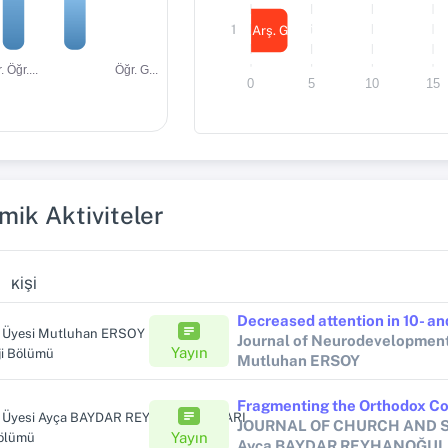
1
Arş. Gör. Dr.
. Öğr....
Öğr. G...
0
5
10
15
ik Aktiviteler
KIŞI
r. Üyesi Mutluhan ERSOY
Journal of Neurodevelopment
Yayın
ji Bölümü
Mutluhan ERSOY
r. Üyesi Ayça BAYDAR REYHANOĞULLARI
JOURNAL OF CHURCH AND 
Yayın
Bölümü
Ayça BAYDAR REYHANOĞUL