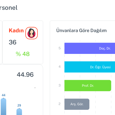
rsonel
Kadın
Ünvanlara Göre Dağılım
36
5
Doç. Dr.
% 48
4
Dr. Öğr. Üyesi
44.96
0
3
Prof. Dr.
44
2
Arş. Gör.
29