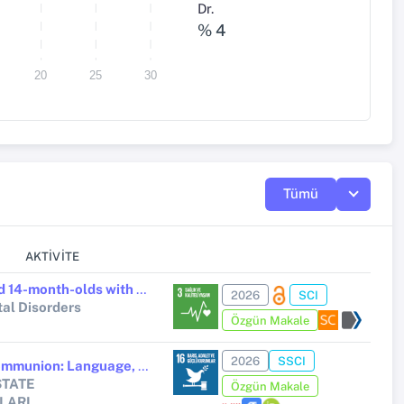
Dr.
% 4
20
25
30
Tümü
AKTIVITE
Decreased attention in 10- and 14-month-olds with neurofibromatosis type 1 and association with later ADHD traits
2026
SCI
al Disorders
Özgün Makale
2026
SSCI
Fragmenting the Orthodox Communion: Language, Loyalty, and the Making of National Orthodoxy in the Late Ottoman Period
STATE
Özgün Makale
LARI