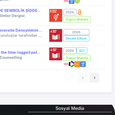
Musalı, V. (2026). AKADEMİDE SEMBOLİK ŞİDDET VE ETİK SORUNLAR: BİR ROMANIN GERÇEKLİK TEMSİLİ. Ankara Üniversitesi Sosyal Bilimler Dergisi, 17(2), 291-305. https://izlik.org/JA84TL87LK
2026
limler Dergisi
Özgün Makale
Bir Sosyal Sermaye Olarak Üniversite Deneyiminin Afet Sonrasında Yer Bağlılığı Üzerindeki Etkisini Anlamak: 6 Şubat 2023 Kahramanmaraş Depremleri Örneği
2026
Diğer ulusal kamu veya özel kuruluşlar tarafından desteklenen bilimsel araştırma projeleri (Tübitak 2209)
Devam Ediyor
2026
SCI
A longitudinal examination of the time-lagged pathways between career adaptability, career engagement, and life satisfaction
 Counselling
Özgün Makale
Sosyal Media