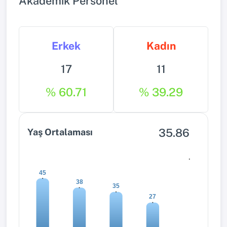
Akademik Personel
Erkek
Kadın
17
11
% 60.71
% 39.29
35.86
Yaş Ortalaması
0
45
38
35
27