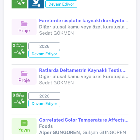
Devam Ediyor
Farelerde sisplatin kaynaklı kardiyotoksisiteye karşı Gly-14 Humaninin koruyucu etkilerinin araştırılması
Diğer ulusal kamu veya özel kuruluşlar tarafından desteklenen bilimsel araştırma projeleri (Tübitak 2209)
Proje
Sedat GÖKMEN
2026
Devam Ediyor
Ratlarda Deltametrin Kaynaklı Testis Toksisitesine Karşı Silymarinin Antioksidan ve Antiapoptotik Rolünün Araştırılması
Diğer ulusal kamu veya özel kuruluşlar tarafından desteklenen bilimsel araştırma projeleri (Tübitak 2209)
Proje
Sedat GÖKMEN
2026
Devam Ediyor
Correlated Color Temperature Affects Image-Based Color Analysis of Chicken Breast and Drumstick: Implications for Using 6500 K as a Reference
Foods
Yayın
Alper GÜNGÖREN
, Gülşah GÜNGÖREN