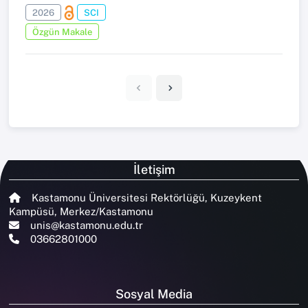
2026
SCI
Özgün Makale
İletişim
Kastamonu Üniversitesi Rektörlüğü, Kuzeykent
Kampüsü, Merkez/Kastamonu
unis@kastamonu.edu.tr
03662801000
Sosyal Media