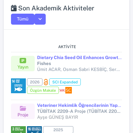
Son Akademik Aktiviteler
Tümü
AKTIVITE
Dietary Chia Seed Oil Enhances Growth, Immunological Response, and Disease Resistance Against Aeromonas hydrophila in Common Carp (Cyprinus carpio)
Fishes
Yayın
Ümit ACAR, Osman Sabri KESBİÇ, Sercan YAPICI, Rifat TEZEL, Gökçen BİLGE, Ali TÜRKER, Kenan GÜLLÜ, Hüseyin Serkan EROL, Funda TERZİ,
2026
SCI Expanded
Özgün Makale
Veteriner Hekimlik Öğrencilerinin Yapay Zeka Kaygısı Durumlarının İncelenmesi
TÜBİTAK 2209-A Proje (TÜBİTAK 2209-A)
Proje
Ayşe GÜNEŞ BAYIR
2025