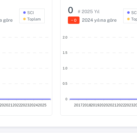
0
#
2025
Yıl
SCI
SC
Toplam
To
a göre
2024
yılına göre
− 0
2.0
1.5
1.0
0.5
0
20
2021
2022
2023
2024
2025
2017
2018
2019
2020
2021
2022
2023
2