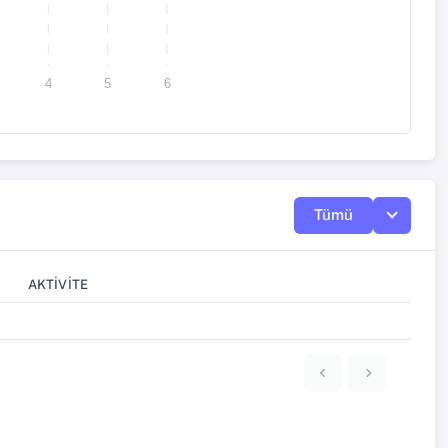
4
5
6
Tümü
AKTIVITE