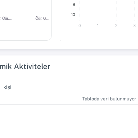
9
10
. Öğr....
Öğr. G...
0
1
2
3
ik Aktiviteler
KIŞI
Tabloda veri bulunmuyor