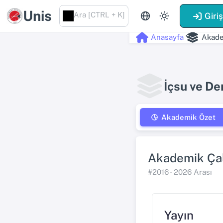
Unis
Ara [CTRL + K]
Giri
Anasayfa
Akade
İçsu ve De
Akademik Özet
Akademik Çal
#2016 - 2026 Arası
Yayın