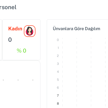
rsonel
Kadın
Ünvanlara Göre Dağılım
0
0
1
% 0
2
3
4
0
0
0
5
6
7
8