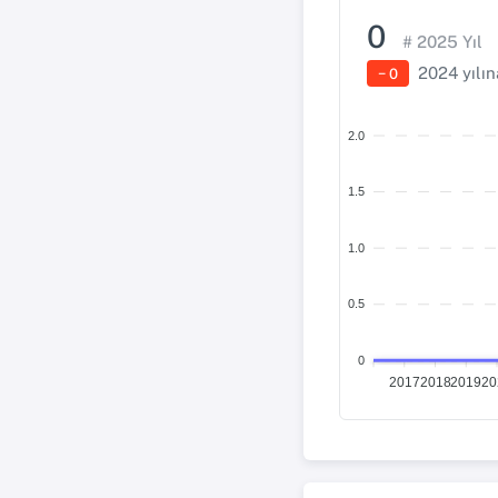
0
#
2025
Yıl
2024
yılın
− 0
2.0
1.5
1.0
0.5
0
2017
2018
2019
20