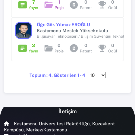
7
1
0
0
Yayın
Proje
Patent
Ödül
Öğr. Gör. Yılmaz EROĞLU
Kastamonu Meslek Yüksekokulu
Bilgisayar Teknolojileri / Bilişim Güvenliği Teknolojisi 
3
0
0
0
Yayın
Proje
Patent
Ödül
Toplam : 4, Gösterilen 1 - 4
İletişim
Kastamonu Üniversitesi Rektörlüğü, Kuzeykent
Kampüsü, Merkez/Kastamonu