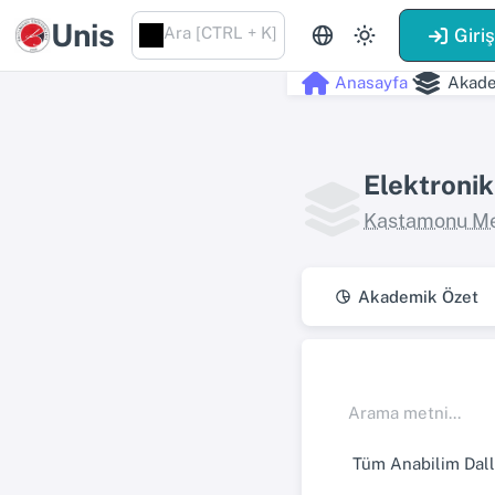
Unis
Ara [CTRL + K]
Giri
Anasayfa
Akade
Elektroni
Kastamonu Me
Akademik Özet