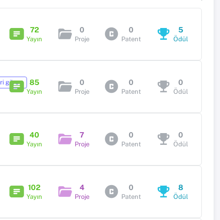
72
0
0
5
Yayın
Proje
Patent
Ödül
85
0
0
0
ari görev
Yayın
Proje
Patent
Ödül
40
7
0
0
Yayın
Proje
Patent
Ödül
102
4
0
8
Yayın
Proje
Patent
Ödül