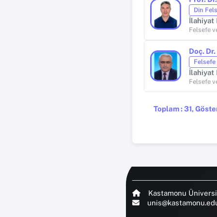
Din Fel
İlahiyat
Felsefe ve
Doç. Dr
Felsefe 
İlahiyat
Felsefe ve
Toplam : 31, Göster
Kastamonu Üniversi
unis@kastamonu.edu