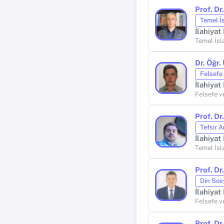
Prof. D
Temel İ
İlahiyat
Temel İsl
Dr. Öğr
Felsefe
İlahiyat
Felsefe ve
Prof. D
Tefsir A
İlahiyat
Temel İsla
Prof. D
Din Sosy
İlahiyat
Felsefe ve
Prof. D