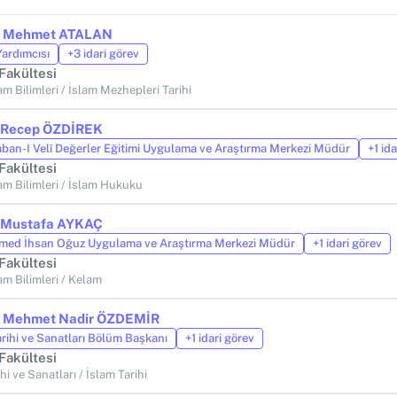
r. Mehmet ATALAN
Yardımcısı
+3 idari görev
 Fakültesi
am Bilimleri / İslam Mezhepleri Tarihi
. Recep ÖZDİREK
ban-I Velî Değerler Eğitimi Uygulama ve Araştırma Merkezi Müdür
+1 id
 Fakültesi
am Bilimleri / İslam Hukuku
. Mustafa AYKAÇ
ed İhsan Oğuz Uygulama ve Araştırma Merkezi Müdür
+1 idari görev
 Fakültesi
am Bilimleri / Kelam
r. Mehmet Nadir ÖZDEMİR
arihi ve Sanatları Bölüm Başkanı
+1 idari görev
 Fakültesi
hi ve Sanatları / İslam Tarihi