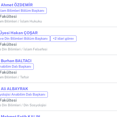
r. Ahmet ÖZDEMİR
slam Bilimleri Bölüm Başkanı
 Fakültesi
am Bilimleri / İslam Hukuku
. Üyesi Hakan ÇOŞAR
 ve Din Bilimleri Bölüm Başkanı
+2 idari görev
 Fakültesi
 Din Bilimleri / İslam Felsefesi
r. Burhan BALTACI
nabilim Dalı Başkanı
 Fakültesi
m Bilimleri / Tefsir
r. Ali ALBAYRAK
olojisi Anabilim Dalı Başkanı
 Fakültesi
 Din Bilimleri / Din Sosyolojisi
r. Mehmet Fatih KALIN