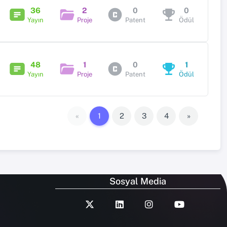
36
2
0
0
Yayın
Proje
Patent
Ödül
48
1
0
1
Yayın
Proje
Patent
Ödül
«
1
2
3
4
»
Sosyal Media