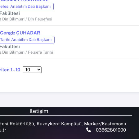
sefesi Anabilim Dalı Başkanı
 Fakültesi
 Din Bilimleri / Din Felsefesi
. Cengiz ÇUHADAR
Tarihi Anabilim Dalı Başkanı
 Fakültesi
 Din Bilimleri / Felsefe Tarihi
ilen 1 - 10
İletişim
tesi Rektörlüğü, Kuzeykent Kampüsü, Merkez/Kastamonu
.tr
03662801000