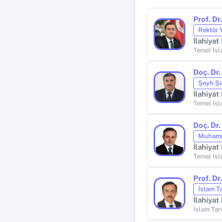
Prof. D
Rektör 
İlahiyat
Temel İsl
Doç. Dr
Şeyh Şa
İlahiyat
Temel İsl
Doç. Dr
Muhamm
İlahiyat
Temel İsl
Prof. D
İslam T
İlahiyat
İslam Tari