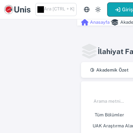
Unis
Ara [CTRL + K]
Giri
Anasayfa
Akade
İlahiyat F
Akademik Özet
UAK Araştırma Alan