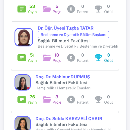
53
5
0
0
Yayın
Proje
Patent
Ödül
Dr. Öğr. Üyesi Tuğba TATAR
Beslenme ve Diyetetik Bölüm Başkanı
Sağlık Bilimleri Fakültesi
Beslenme ve Diyetetik / Beslenme ve Diyetetik
51
10
0
3
Yayın
Proje
Patent
Ödül
Doç. Dr. Mahinur DURMUŞ
Sağlık Bilimleri Fakültesi
Hemşirelik / Hemşirelik Esasları
76
3
0
0
Yayın
Proje
Patent
Ödül
Doç. Dr. Selda KARAVELİ ÇAKIR
Sağlık Bilimleri Fakültesi
Hemşirelik / Cerrahi Hastalıklar Hemşireliği