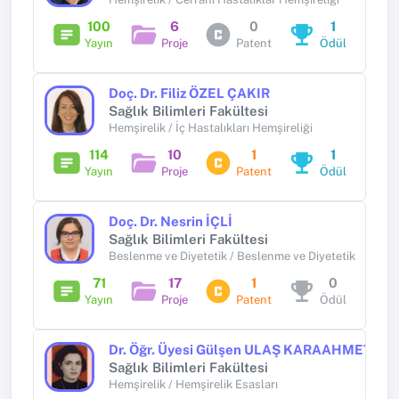
100
6
0
1
Yayın
Proje
Patent
Ödül
Doç. Dr. Filiz ÖZEL ÇAKIR
Sağlık Bilimleri Fakültesi
Hemşirelik / İç Hastalıkları Hemşireliği
114
10
1
1
Yayın
Proje
Patent
Ödül
Doç. Dr. Nesrin İÇLİ
Sağlık Bilimleri Fakültesi
Beslenme ve Diyetetik / Beslenme ve Diyetetik
71
17
1
0
Yayın
Proje
Patent
Ödül
Dr. Öğr. Üyesi Gülşen ULAŞ KARAAHMETOĞ
Sağlık Bilimleri Fakültesi
Hemşirelik / Hemşirelik Esasları