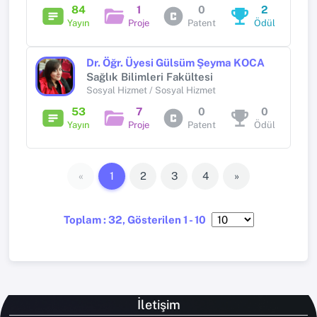
84
1
0
2
Yayın
Proje
Patent
Ödül
Dr. Öğr. Üyesi Gülsüm Şeyma KOCA
Sağlık Bilimleri Fakültesi
Sosyal Hizmet / Sosyal Hizmet
53
7
0
0
Yayın
Proje
Patent
Ödül
«
1
2
3
4
»
Toplam : 32, Gösterilen 1 - 10
İletişim