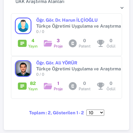
UAK Araştırma Alanları
Öğr. Gör. Dr. Harun İLÇİOĞLU
Türkçe Öğretimi Uygulama ve Araştırma Merk
0 / 0
4
3
0
0
Yayın
Proje
Patent
Ödül
Öğr. Gör. Ali YÖRÜR
Türkçe Öğretimi Uygulama ve Araştırma Merk
0 / 0
82
1
0
0
Yayın
Proje
Patent
Ödül
Toplam : 2, Gösterilen 1 - 2